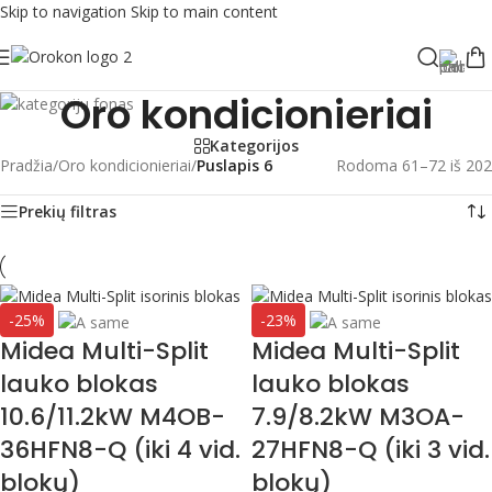
Skip to navigation
Skip to main content
Oro kondicionieriai
Kategorijos
Pradžia
/
Oro kondicionieriai
/
Puslapis 6
Rodoma 61–72 iš 202
Prekių filtras
-25%
-23%
Midea Multi-Split
Midea Multi-Split
lauko blokas
lauko blokas
10.6/11.2kW M4OB-
7.9/8.2kW M3OA-
36HFN8-Q (iki 4 vid.
27HFN8-Q (iki 3 vid.
blokų)
blokų)