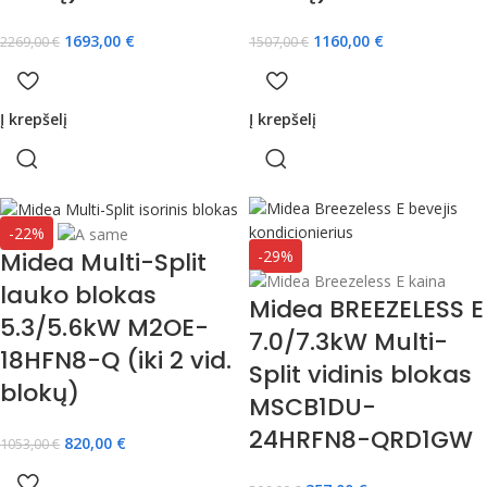
1693,00
€
1160,00
€
2269,00
€
1507,00
€
Į krepšelį
Į krepšelį
-22%
-29%
Midea Multi-Split
lauko blokas
Midea BREEZELESS E
5.3/5.6kW M2OE-
7.0/7.3kW Multi-
18HFN8-Q (iki 2 vid.
Split vidinis blokas
blokų)
MSCB1DU-
24HRFN8-QRD1GW
820,00
€
1053,00
€