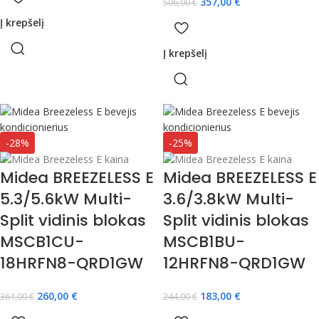
357,00
€
506,00
€
Į krepšelį
Į krepšelį
-28%
-25%
Midea BREEZELESS E
Midea BREEZELESS E
5.3/5.6kW Multi-
3.6/3.8kW Multi-
Split vidinis blokas
Split vidinis blokas
MSCB1CU-
MSCB1BU-
18HRFN8-QRD1GW
12HRFN8-QRD1GW
260,00
€
183,00
€
361,00
€
244,00
€