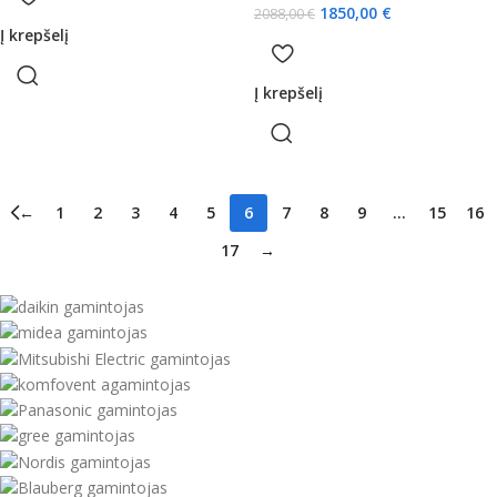
1850,00
€
2088,00
€
Į krepšelį
Į krepšelį
←
1
2
3
4
5
6
7
8
9
…
15
16
17
→