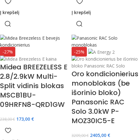
Į krepšelį
Į krepšelį
-27%
-25%
Midea BREEZELESS E
Oro kondicionierius
2.8/2.9kW Multi-
monoblokas (be
Split vidinis blokas
išorinio bloko)
MSCB1BU-
Panasonic RAC
09HRFN8-QRD1GW
Solo 3.0kW P-
173,00
€
MOZ30IC5-E
238,00
€
2405,00
€
3209,00
€