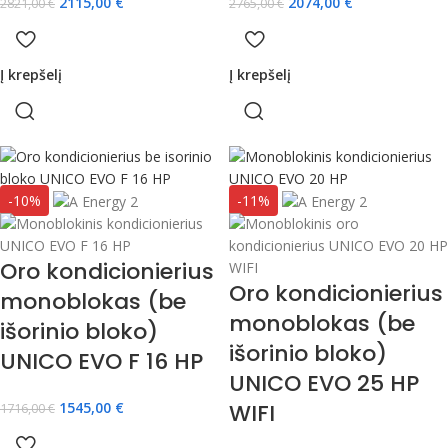
2115,00
€
2074,00
€
2821,00
€
2765,00
€
Į krepšelį
Į krepšelį
-10%
-11%
Oro kondicionierius
Oro kondicionierius
monoblokas (be
monoblokas (be
išorinio bloko)
išorinio bloko)
UNICO EVO F 16 HP
UNICO EVO 25 HP
1545,00
€
WIFI
1716,00
€