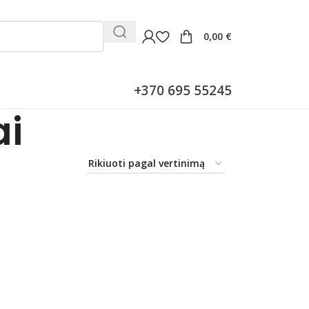
0,00
€
+370 695 55245
ai