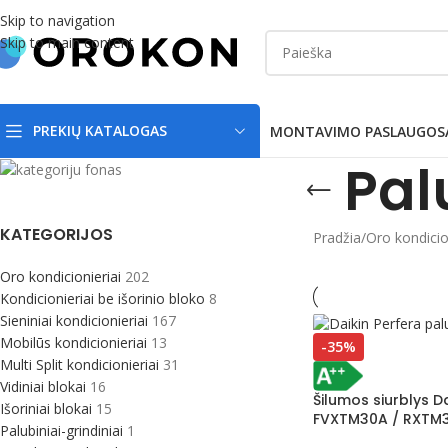
Skip to navigation
Skip to main content
PREKIŲ KATALOGAS
MONTAVIMO PASLAUGOS
Pal
KATEGORIJOS
Pradžia
/
Oro kondicio
Oro kondicionieriai
202
Kondicionieriai be išorinio bloko
8
Sieniniai kondicionieriai
167
Mobilūs kondicionieriai
13
-35%
Multi Split kondicionieriai
31
Vidiniai blokai
16
Šilumos siurblys D
Išoriniai blokai
15
FVXTM30A / RXTM3
Palubiniai-grindiniai
1