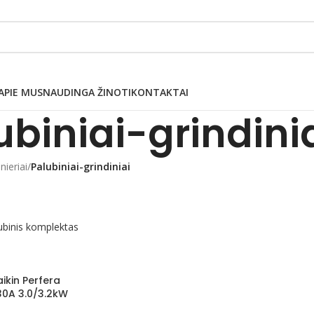
APIE MUS
NAUDINGA ŽINOTI
KONTAKTAI
ubiniai-grindini
nieriai
/
Palubiniai-grindiniai
aikin Perfera
0A 3.0/3.2kW