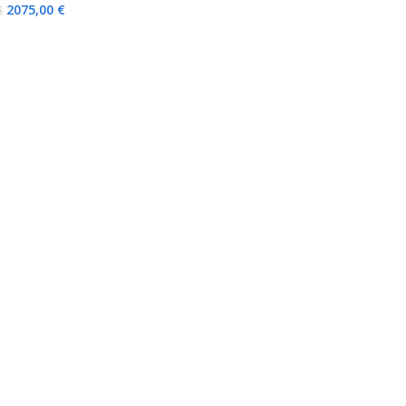
2075,00
€
€