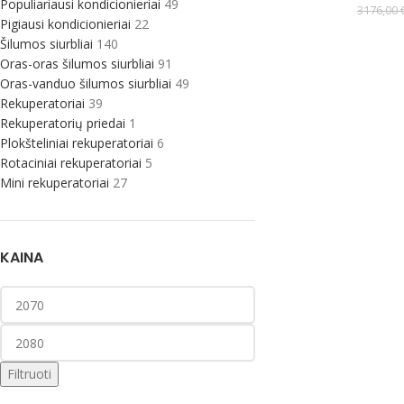
Populiariausi kondicionieriai
49
3176,00
Pigiausi kondicionieriai
22
Šilumos siurbliai
140
Oras-oras šilumos siurbliai
91
Oras-vanduo šilumos siurbliai
49
Rekuperatoriai
39
Rekuperatorių priedai
1
Plokšteliniai rekuperatoriai
6
Rotaciniai rekuperatoriai
5
Mini rekuperatoriai
27
KAINA
Filtruoti