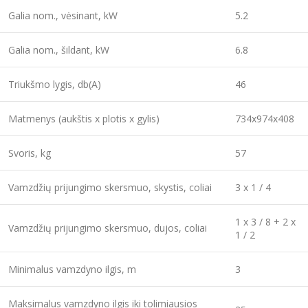
Galia nom., vėsinant, kW
5.2
Galia nom., šildant, kW
6.8
Triukšmo lygis, db(A)
46
Matmenys (aukštis x plotis x gylis)
734x974x408
Svoris, kg
57
Vamzdžių prijungimo skersmuo, skystis, coliai
3 x 1 / 4
1 x 3 / 8 + 2 x
Vamzdžių prijungimo skersmuo, dujos, coliai
1 / 2
Minimalus vamzdyno ilgis, m
3
Maksimalus vamzdyno ilgis iki tolimiausios