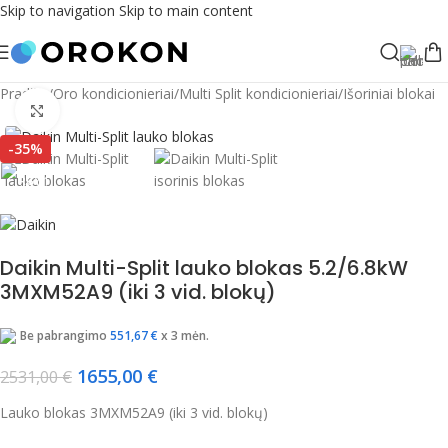
Skip to navigation
Skip to main content
Pradžia
/
Oro kondicionieriai
/
Multi Split kondicionieriai
/
Išoriniai blokai
Spustelėkite, jei norite padidinti
-35%
Daikin Multi-Split lauko blokas 5.2/6.8kW
3MXM52A9 (iki 3 vid. blokų)
Be pabrangimo
551,67
€
x 3 mėn.
1655,00
€
2531,00
€
Lauko blokas 3MXM52A9 (iki 3 vid. blokų)