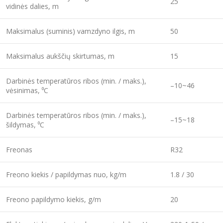
25
vidinės dalies, m
Maksimalus (suminis) vamzdyno ilgis, m
50
Maksimalus aukščių skirtumas, m
15
Darbinės temperatūros ribos (min. / maks.),
–10~46
vėsinimas, ⁰C
Darbinės temperatūros ribos (min. / maks.),
–15~18
šildymas, ⁰C
Freonas
R32
Freono kiekis / papildymas nuo, kg/m
1.8 / 30
Freono papildymo kiekis, g/m
20