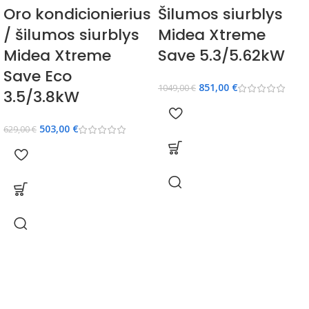
Oro kondicionierius
Šilumos siurblys
/ šilumos siurblys
Midea Xtreme
Midea Xtreme
Save 5.3/5.62kW
Save Eco
851,00
€
1049,00
€
3.5/3.8kW
503,00
€
629,00
€