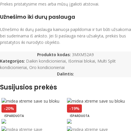
Prekes pristatysime mes arba mūsų įgalioti atstovai.
Užnešimo iki durų paslauga
Užnešimo iki durų paslauga kainuoja papildomai ir turi būti užsakoma
bei suderinama iš anksto. Jei ši paslauga nėra užsakyta, prekės bus
pristatytos iki nurodyto objekto.
Produkto kodas:
3MXM52A9
Kategorijos:
Daikin kondicionieriai
,
Išoriniai blokai
,
Multi Split
kondicionieriai
,
Oro kondicionieriai
Dalintis:
Susijusios prekės
-20%
-19%
IŠPARDUOTA
IŠPARDUOTA