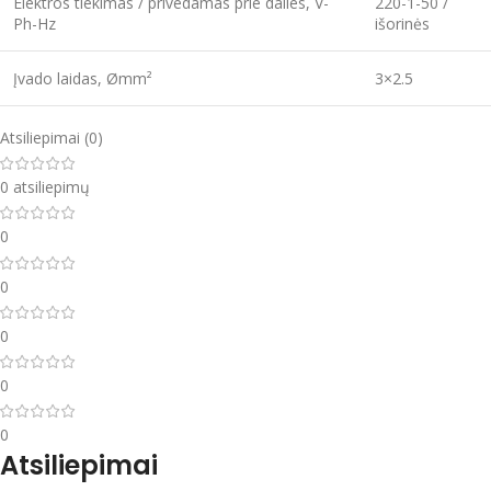
Elektros tiekimas / privedamas prie dalies, V-
220-1-50 /
Ph-Hz
išorinės
Įvado laidas, Ømm²
3×2.5
Atsiliepimai (0)
0 atsiliepimų
0
0
0
0
0
Atsiliepimai