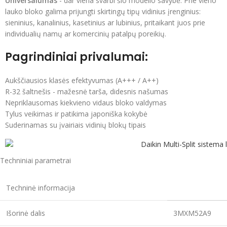
Universalumas
- dar viena svarbi šio modelio savybė. Prie vieno
lauko bloko galima prijungti skirtingų tipų vidinius įrenginius:
sieninius, kanalinius, kasetinius ar lubinius, pritaikant juos prie
individualių namų ar komercinių patalpų poreikių.
Pagrindiniai privalumai:
Aukščiausios klasės efektyvumas (A+++ / A++)
R-32 šaltnešis - mažesnė tarša, didesnis našumas
Nepriklausomas kiekvieno vidaus bloko valdymas
Tylus veikimas ir patikima japoniška kokybė
Suderinamas su įvairiais vidinių blokų tipais
Techniniai parametrai
Techninė informacija
Išorinė dalis
3MXM52A9