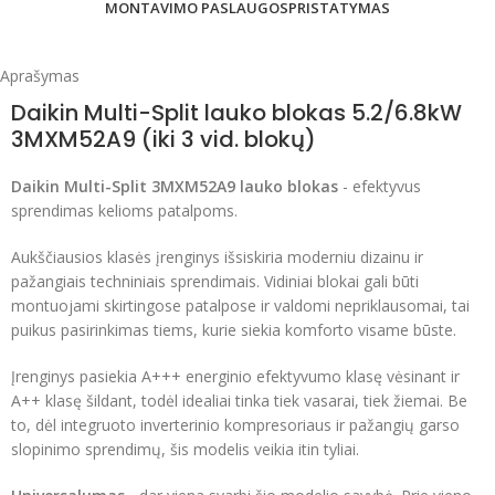
MONTAVIMO PASLAUGOS
PRISTATYMAS
Aprašymas
Daikin Multi-Split lauko blokas 5.2/6.8kW
3MXM52A9 (iki 3 vid. blokų)
Daikin Multi-Split 3MXM52A9 lauko blokas
- efektyvus
sprendimas kelioms patalpoms.
Aukščiausios klasės įrenginys išsiskiria moderniu dizainu ir
pažangiais techniniais sprendimais. Vidiniai blokai gali būti
montuojami skirtingose patalpose ir valdomi nepriklausomai, tai
puikus pasirinkimas tiems, kurie siekia komforto visame būste.
Įrenginys pasiekia A+++ energinio efektyvumo klasę vėsinant ir
A++ klasę šildant, todėl idealiai tinka tiek vasarai, tiek žiemai. Be
to, dėl integruoto inverterinio kompresoriaus ir pažangių garso
slopinimo sprendimų, šis modelis veikia itin tyliai.