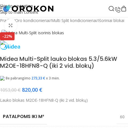
Skip to navigation
Skip to main content
Žiūrėti vaizdo įrašą
Pradžia
/
Oro kondicionieriai
/
Multi Split kondicionieriai
/
Išoriniai blokai
Spustelėkite, jei norite padidinti
-22%
Midea Multi-Split lauko blokas 5.3/5.6kW
M2OE-18HFN8-Q (iki 2 vid. blokų)
Be pabrangimo
273,33
€
x 3 mėn.
820,00
€
1053,00
€
Lauko blokas M2OE-18HFN8-Q (iki 2 vid. blokų)
PATALPOMS IKI M²
60