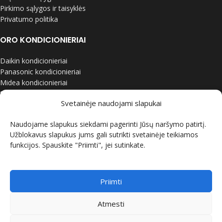
Pirkimo sąlygos ir taisyklės
Privatumo politika
ORO KONDICIONIERIAI
Daikin kondicionieriai
Panasonic kondicionieriai
Midea kondicionieriai
Samsung kondicionieriai
Svetainėje naudojami slapukai
LG kondicionieriai
Gree kondicionieriai
Naudojame slapukus siekdami pagerinti Jūsų naršymo patirtį.
Nordis kondicionieriai
Užblokavus slapukus jums gali sutrikti svetainėje teikiamos
funkcijos. Spauskite "Priimti", jei sutinkate.
ŠILUMOS SIURBLIAI
Daikin šilumos siurbliai
Midea šilumos siurbliai
Priimti
Panasonic šilumos siurbliai
Gree šilumos siurbliai
Atmesti
Nordis šilumos siurbliai