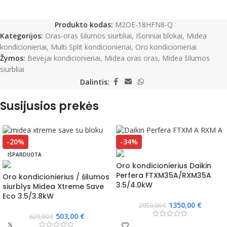
Produkto kodas:
M2OE-18HFN8-Q
Kategorijos:
Oras-oras šilumos siurbliai
,
Išoriniai blokai
,
Midea
kondicionieriai
,
Multi Split kondicionieriai
,
Oro kondicionieriai
Žymos:
Bevėjai kondicionieriai
,
Midea oras oras
,
Midea šilumos
siurbliai
Dalintis:
Susijusios prekės
-20%
-34%
IŠPARDUOTA
Oro kondicionierius Daikin
Perfera FTXM35A/RXM35A
Oro kondicionierius / šilumos
3.5/4.0kW
siurblys Midea Xtreme Save
Eco 3.5/3.8kW
1350,00
€
2050,00
€
503,00
€
629,00
€