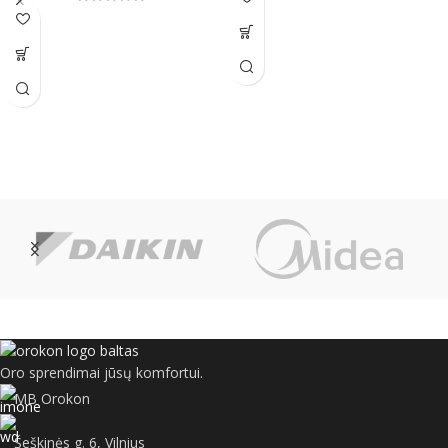
Oro sprendimai jūsų komfortui.
MB Orokon
Šeškinės g. 6, Vilnius