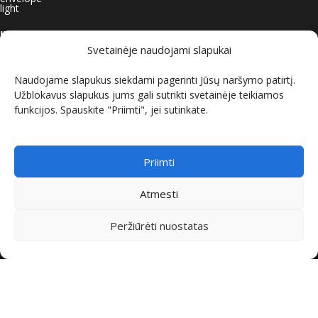
INFORMACIJA
Svetainėje naudojami slapukai
Apie mus
Naudojame slapukus siekdami pagerinti Jūsų naršymo patirtį.
Kontaktai
Užblokavus slapukus jums gali sutrikti svetainėje teikiamos
Naudinga žinoti
funkcijos. Spauskite "Priimti", jei sutinkate.
Paskyra
Karjera
PIRKIMO SĄLYGOS
Priimti
Grąžinimo sąlygos
Atmesti
Pirkimo sąlygos ir taisyklės
Privatumo politika
Peržiūrėti nuostatas
ORO KONDICIONIERIAI
Daikin kondicionieriai
Panasonic kondicionieriai
Midea kondicionieriai