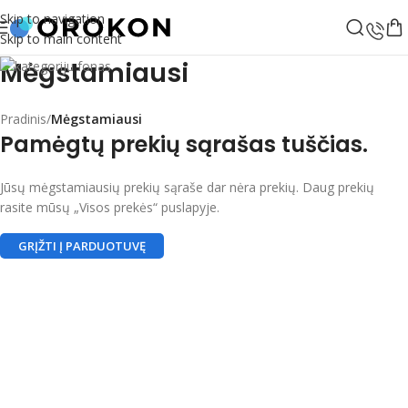
Skip to navigation
Skip to main content
Mėgstamiausi
Pradinis
/
Mėgstamiausi
Pamėgtų prekių sąrašas tuščias.
Jūsų mėgstamiausių prekių sąraše dar nėra prekių. Daug prekių
rasite mūsų „Visos prekės“ puslapyje.
GRĮŽTI Į PARDUOTUVĘ