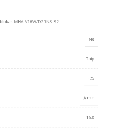
ko blokas MHA-V16W/D2RN8-B2
Ne
Taip
-25
A+++
16.0