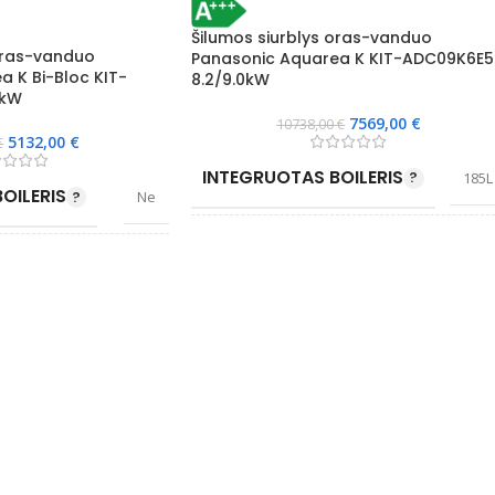
Šilumos siurblys oras-vanduo
oras-vanduo
Panasonic Aquarea K KIT-ADC09K6E5
 K Bi-Bloc KIT-
8.2/9.0kW
0kW
7569,00
€
10738,00
€
5132,00
€
€
INTEGRUOTAS BOILERIS
185L
OILERIS
Ne
ELEKTRINIS TENAS KW
6
NAS KW
6
WIFI VALDYMAS
Papildoma opcija
S
Papildoma opcija
EFEKTYVIAI ŠILDO IKI °C
-25
O IKI °C
-25
ENERGIJOS KLASĖ ŠILDYME
A+++
SĖ ŠILDYME
A+++