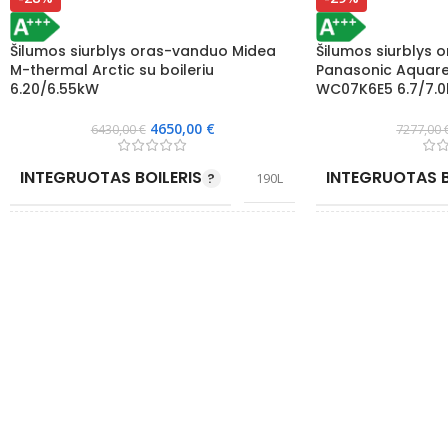
Šilumos siurblys oras-vanduo Midea
Šilumos siurblys 
M-thermal Arctic su boileriu
Panasonic Aquarea
6.20/6.55kW
WC07K6E5 6.7/7.
4650,00
€
6430,00
€
7277,00
INTEGRUOTAS BOILERIS
INTEGRUOTAS B
190L
WIFI VALDYMAS
ELEKTRINIS TE
Taip
EFEKTYVIAI ŠILDO IKI °C
WIFI VALDYMA
-25
ENERGIJOS KLASĖ ŠILDYME
EFEKTYVIAI ŠILD
A+++
ŠILDYMAS (A7/W35) KW
ENERGIJOS KLA
6.20