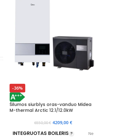
-36%
-27%
Šilumos siurblys oras-vanduo Midea
Šilumos siurbl
M-thermal Arctic 12.1/12.0kW
Panasonic Aqua
WC05K3E5 5.0/
4209,00
€
6550,00
€
6291
INTEGRUOTAS BOILERIS
Ne