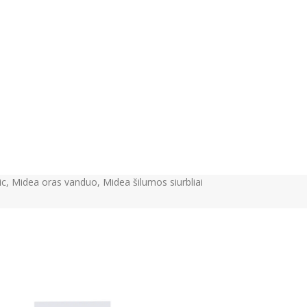
ic
,
Midea oras vanduo
,
Midea šilumos siurbliai