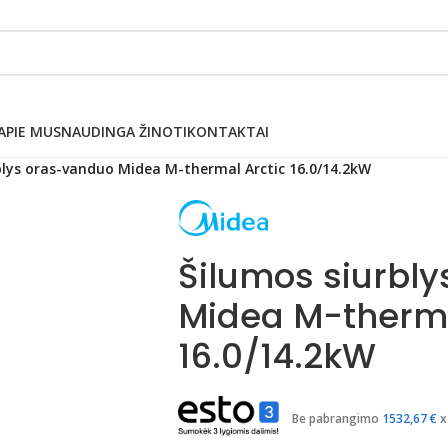
APIE MUS
NAUDINGA ŽINOTI
KONTAKTAI
blys oras-vanduo Midea M-thermal Arctic 16.0/14.2kW
Šilumos siurbl
Midea M-therma
16.0/14.2kW
Be pabrangimo
1532,67
€
x