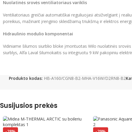
Nuolatinės srovės ventiliatoriaus variklis
Ventiliatoriaus greičiai automatiškai reguliuojasi atsižvelgiant į real
poreikius, mažinant įrenginio skleidžiamą triukšmą ir elektros energ
Hidraulinio modulio komponentai
Vidiniame šilumos siurblio bloke įmontuotas Wilo nuolatinės srovės 
siurblys, Alfa Laval šilumokaitis su integruotu 9 kW pakopiniu elektri
Produkto kodas:
HB-A160/CGN8-B2-MHA-V16W/D2RN8-B2
Ka
Susijusios prekės
-28%
-29%