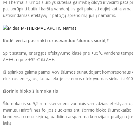
M-Thermal šilumos siurblys suteikia galimybę šildyti ir vėsinti patalp
pat aprūpinti buitinį karštą vandenį. Jis gali pakeisti dujinį katilą arba
užtikrindamas efektyvų ir patogų sprendimą jūsų namams.
Kodėl verta pasirinkti oras-vanduo šilumos siurblį?
Split sistemų energijos efektyvumo klasė prie +35℃ vandens tempera
A+++, o prie +55℃ iki A++.
Iš aplinkos galima paimti 4kW šilumos sunaudojant kompresoriaus 
elektros energijos, ko pasekoje sistemos efektyvumas siekia iki 40
Išorinio bloko šilumokaitis
Šilumokaitis su 9,5 mm skersmens variniais vamzdžiais efektyviai o
mainus. Hidrofilinės folijos sluoksnis ant išorinio bloko šilumokaičio
kondensato nutekėjimą, padidina atsparumą korozijai ir prailgina įr
laiką.