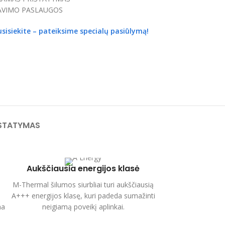
VIMO PASLAUGOS
usisiekite – pateiksime specialų pasiūlymą!
STATYMAS
Aukščiausia energijos klasė
M-Thermal šilumos siurbliai turi aukščiausią
A+++ energijos klasę, kuri padeda sumažinti
na
neigiamą poveikį aplinkai.