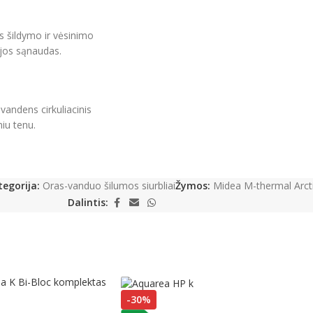
ius šildymo ir vėsinimo
ijos sąnaudas.
vandens cirkuliacinis
niu tenu.
tegorija:
Oras-vanduo šilumos siurbliai
Žymos:
Midea M-thermal Arct
Dalintis:
-30%