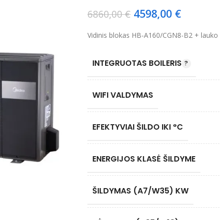
4598,00
€
6860,00
€
Vidinis blokas HB-A160/CGN8-B2 + lau
INTEGRUOTAS BOILERIS
WIFI VALDYMAS
EFEKTYVIAI ŠILDO IKI °C
ENERGIJOS KLASĖ ŠILDYME
ŠILDYMAS (A7/W35) KW