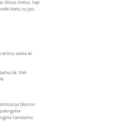
as ištisus metus, taip
 veikti kartu su juo,
tūros siekia iki
darbui tik 1kW
0%
ptimizuoja šilumos
 palengvina
enginio tarnavimo