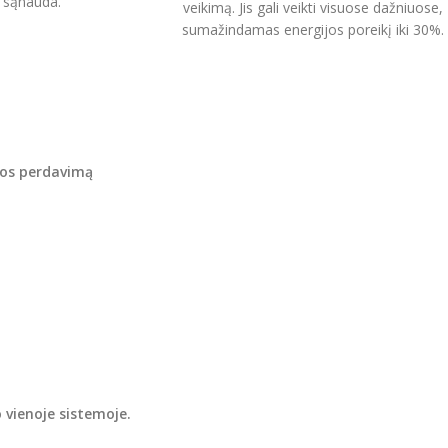
s sąnauda.
veikimą. Jis gali veikti visuose dažniuose,
sumažindamas energijos poreikį iki 30%.
ijos perdavimą
 vienoje sistemoje.