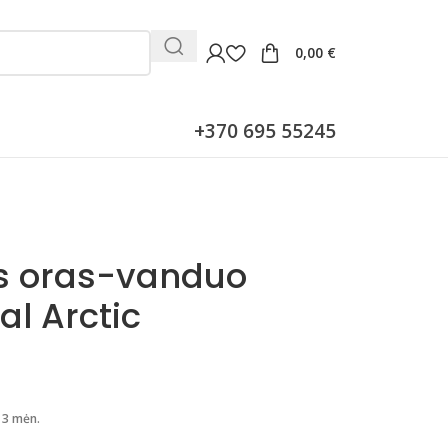
0,00
€
+370 695 55245
ys oras-vanduo
l Arctic
 3 mėn.