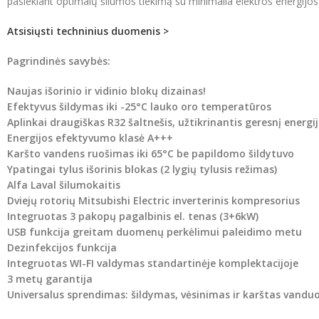
pasiekiant optimalų šilumos tiekimą su minimalia elektros energijo
Atsisiųsti techninius duomenis >
Pagrindinės savybės:
Naujas išorinio ir vidinio blokų dizainas!
Efektyvus šildymas iki -25°C lauko oro temperatūros
Aplinkai draugiškas R32 šaltnešis, užtikrinantis geresnį energ
Energijos efektyvumo klasė A+++
Karšto vandens ruošimas iki 65°C be papildomo šildytuvo
Ypatingai tylus išorinis blokas (2 lygių tylusis režimas)
Alfa Laval šilumokaitis
Dviejų rotorių Mitsubishi Electric inverterinis kompresorius
Integruotas 3 pakopų pagalbinis el. tenas (3+6kW)
USB funkcija greitam duomenų perkėlimui paleidimo metu
Dezinfekcijos funkcija
Integruotas WI-FI valdymas standartinėje komplektacijoje
3 metų garantija
Universalus sprendimas: šildymas, vėsinimas ir karštas vanduo