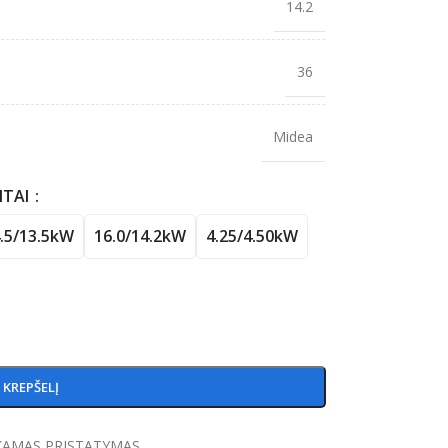
14.2
36
Midea
NTAI
.5/13.5kW
16.0/14.2kW
4.25/4.50kW
Į KREPŠELĮ
AMAS PRISTATYMAS