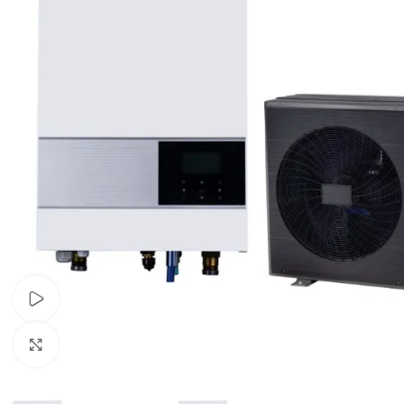
Žiūrėti vaizdo įrašą
Spustelėkite, jei norite padidinti