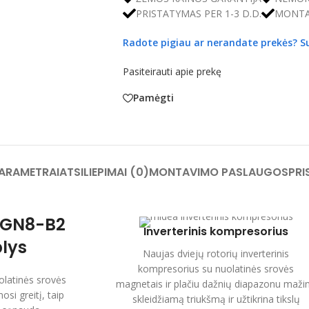
PRISTATYMAS PER 1-3 D.D.
MONTA
Radote pigiau ar nerandate prekės?
S
Pasiteirauti apie prekę
Pamėgti
PARAMETRAI
ATSILIEPIMAI (0)
MONTAVIMO PASLAUGOS
PRI
CGN8-B2
Inverterinis kompresorius
lys
Naujas dviejų rotorių inverterinis
kompresorius su nuolatinės srovės
olatinės srovės
magnetais ir plačiu dažnių diapazonu maži
osi greitį, taip
skleidžiamą triukšmą ir užtikrina tikslų