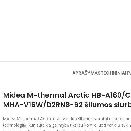
APRAŠYMAS
TECHNINIAI 
Midea M-thermal Arctic HB-A160/
MHA-V16W/D2RN8-B2 šilumos siurb
Midea M-thermal Arctic
oras-vanduo šilumos siurbliai naudoja nu
technologiją, kuri suteikia galimybę tiksliau kontroliuoti variklių sukim