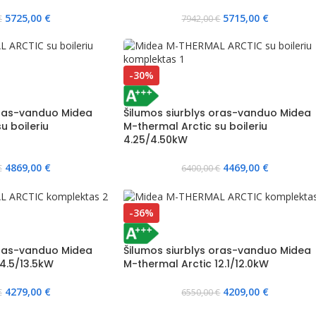
5725,00
€
5715,00
€
€
7942,00
€
-30%
oras-vanduo Midea
Šilumos siurblys oras-vanduo Midea
u boileriu
M-thermal Arctic su boileriu
4.25/4.50kW
4869,00
€
4469,00
€
€
6400,00
€
-36%
oras-vanduo Midea
Šilumos siurblys oras-vanduo Midea
14.5/13.5kW
M-thermal Arctic 12.1/12.0kW
4279,00
€
4209,00
€
€
6550,00
€