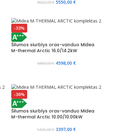
5550,00
€
8002,00
€
-33%
Šilumos siurblys oras-vanduo Midea
M-thermal Arctic 16.0/14.2kW
4598,00
€
6860,00
€
-36%
Šilumos siurblys oras-vanduo Midea
M-thermal Arctic 10.00/10.00kW
3397,00
€
5335,00
€