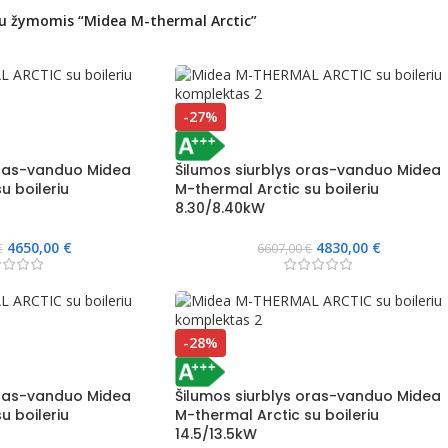
su žymomis “Midea M-thermal Arctic”
-27%
oras-vanduo Midea
Šilumos siurblys oras-vanduo Midea
u boileriu
M-thermal Arctic su boileriu
8.30/8.40kW
4650,00
€
4830,00
€
€
6607,00
€
-28%
oras-vanduo Midea
Šilumos siurblys oras-vanduo Midea
u boileriu
M-thermal Arctic su boileriu
14.5/13.5kW