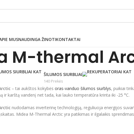
APIE MUS
NAUDINGA ŽINOTI
KONTAKTAI
a M-thermal Arc
ŠILUMOS SIURBLIAI
140 Prekės
rctic
– tai aukštos kokybės
oras-vanduo šilumos siurblys
, puikiai ti
mą ir karštą vandenį net tada, kai lauko temperatūra krinta iki -25 °C.
rctic
nudodamas inverterinę technologiją, reguliuoja energijos suvar
ąskaitas. Midea M-Thermal Arctic yra patikimas ir ilgalaikis sprendima