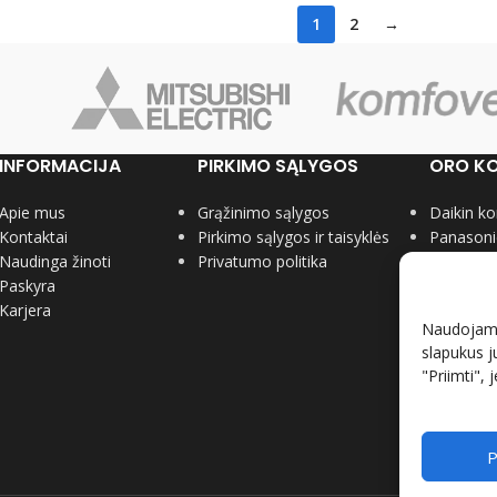
1
2
→
INFORMACIJA
PIRKIMO SĄLYGOS
ORO KO
Apie mus
Grąžinimo sąlygos
Daikin ko
Kontaktai
Pirkimo sąlygos ir taisyklės
Panasonic
Naudinga žinoti
Privatumo politika
Midea kon
Paskyra
Samsung k
Karjera
LG kondic
Naudojame 
Gree kond
slapukus j
Nordis ko
"Priimti", 
P