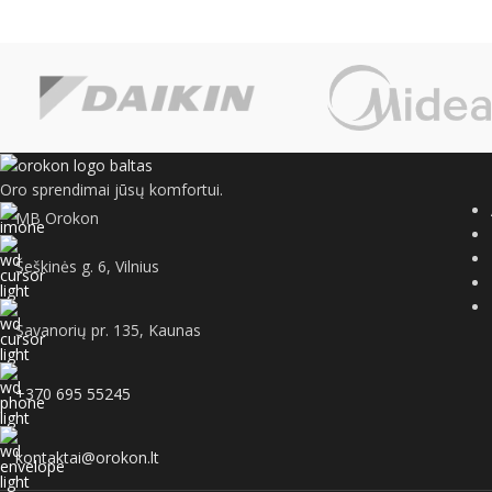
Oro sprendimai jūsų komfortui.
MB Orokon
Šeškinės g. 6, Vilnius
Savanorių pr. 135, Kaunas
+370 695 55245
kontaktai@orokon.lt