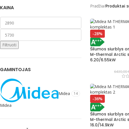
Pradžia
/
Produktai 
KAINA
-28%
Filtruoti
Šilumos siurblys 
M-thermal Arctic s
6.20/6.55kW
GAMINTOJAS
6430,00
Midea
14
-36%
Midea
Šilumos siurblys 
M-thermal Arctic s
16.0/14.9kW