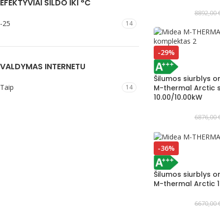
EFEKTYVIAI ŠILDO IKI °C
8892,00
-25
14
-29%
VALDYMAS INTERNETU
Šilumos siurblys 
Taip
14
M-thermal Arctic s
10.00/10.00kW
6876,00
-36%
Šilumos siurblys 
M-thermal Arctic 
6670,00