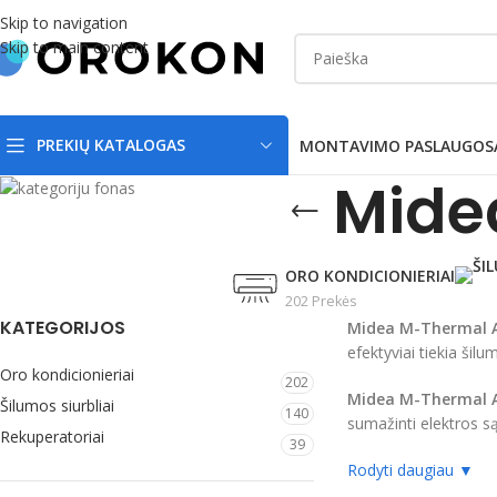
Skip to navigation
Skip to main content
PREKIŲ KATALOGAS
MONTAVIMO PASLAUGOS
Mide
ORO KONDICIONIERIAI
202 Prekės
KATEGORIJOS
Midea M-Thermal A
efektyviai tiekia šilu
Oro kondicionieriai
202
Midea M-Thermal A
Šilumos siurbliai
140
sumažinti elektros s
Rekuperatoriai
39
Rodyti daugiau ▼