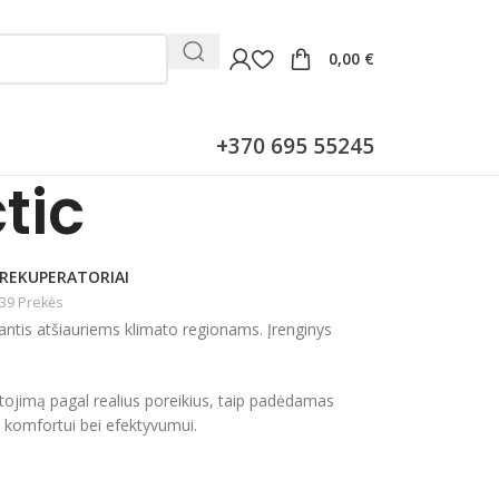
0,00
€
+370 695 55245
tic
REKUPERATORIAI
39 Prekės
nkantis atšiauriems klimato regionams. Įrenginys
tojimą pagal realius poreikius, taip padėdamas
s komfortui bei efektyvumui.