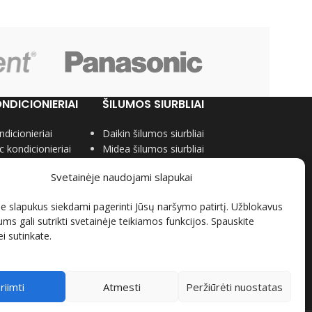
NDICIONIERIAI
ŠILUMOS SIURBLIAI
ndicionieriai
Daikin šilumos siurbliai
 kondicionieriai
Midea šilumos siurbliai
dicionieriai
Panasonic šilumos siurbliai
Svetainėje naudojami slapukai
ondicionieriai
Gree šilumos siurbliai
ionieriai
Nordis šilumos siurbliai
slapukus siekdami pagerinti Jūsų naršymo patirtį. Užblokavus
icionieriai
ums gali sutrikti svetainėje teikiamos funkcijos. Spauskite
ndicionieriai
jei sutinkate.
riimti
Atmesti
Peržiūrėti nuostatas