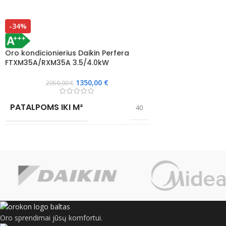
WIFI VALDYMA
-34%
VIDINIO BLOKO
Oro kondicionierius Daikin Perfera
FTXM35A/RXM35A 3.5/4.0kW
ŠALDYMO GALI
1350,00
€
2050,00
€
PATALPOMS IKI M²
40
ŠILDYMO GALI
EFEKTYVIAI ŠILDO IKI °C
-21
ENERGIJOS KLA
ŠALDYME
WIFI VALDYMAS
Taip
ENERGIJOS KLA
VIDINIO BLOKO TIPAS
Sieninis
Oro sprendimai jūsų komfortui.
GARANTIJA MĖ