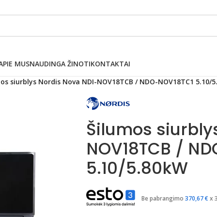
APIE MUS
NAUDINGA ŽINOTI
KONTAKTAI
mos siurblys Nordis Nova NDI-NOV18TCB / NDO-NOV18TC1 5.10/5
Šilumos siurbly
NOV18TCB / ND
5.10/5.80kW
Be pabrangimo
370,67
€
x 