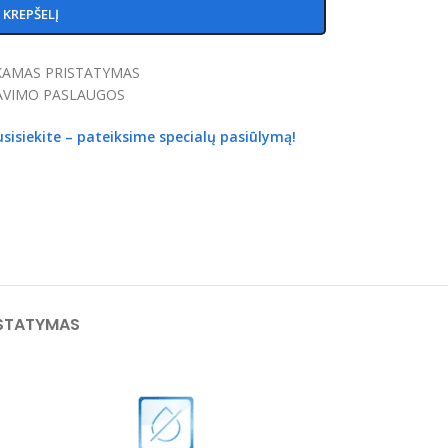
Į KREPŠELĮ
AMAS PRISTATYMAS
VIMO PASLAUGOS
usisiekite – pateiksime specialų pasiūlymą!
STATYMAS