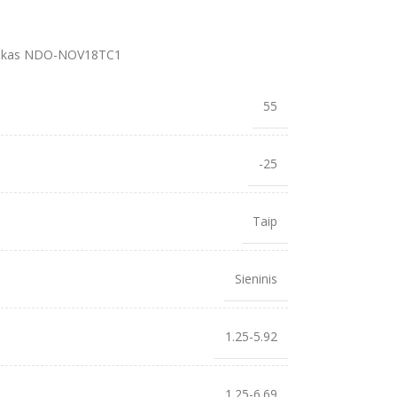
blokas NDO-NOV18TC1
55
-25
Taip
Sieninis
1.25-5.92
1.25-6.69