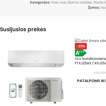
Kategorijos:
Oras-oras šilumos siurbliai
,
Nordis k
Žymos:
Nor
Susijusios prekės
-35%
Oro kondicionieri
FTXJ25AS / RXJ25
3153,00
PATALPOMS IKI
EFEKTYVIAI ŠILD