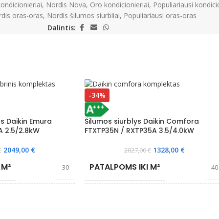
ondicionieriai
,
Nordis Nova
,
Oro kondicionieriai
,
Populiariausi kondici
dis oras-oras
,
Nordis šilumos siurbliai
,
Populiariausi oras-oras
Dalintis:
-34%
us Daikin Emura
Šilumos siurblys Daikin Comfora
A 2.5/2.8kW
FTXTP35N / RXTP35A 3.5/4.0kW
2049,00
€
1328,00
€
€
2027,00
€
 M²
PATALPOMS IKI M²
30
40
O IKI °C
EFEKTYVIAI ŠILDO IKI °C
-21
-30