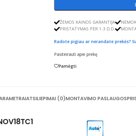
ŽEMOS KAINOS GARANTIJA
NEMOK
PRISTATYMAS PER 1-3 D.D.
MONTA
Radote pigiau ar nerandate prekės?
S
Pasiteirauti apie prekę
Pamėgti
PARAMETRAI
ATSILIEPIMAI (0)
MONTAVIMO PASLAUGOS
PRI
NOV18TC1