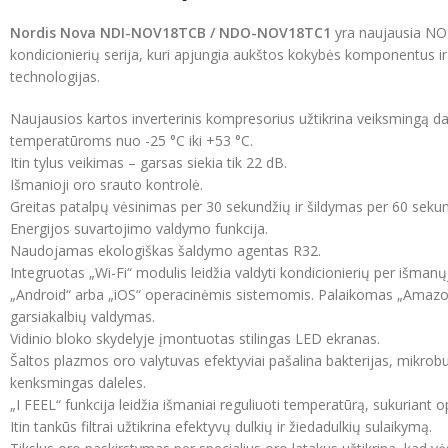
Nordis Nova NDI-NOV18TCB / NDO-NOV18TC1
yra naujausia NO
kondicionierių serija, kuri apjungia aukštos kokybės komponentus i
technologijas.
Naujausios kartos inverterinis kompresorius užtikrina veiksmingą d
temperatūroms nuo -25 °C iki +53 °C.
Itin tylus veikimas – garsas siekia tik 22 dB.
Išmanioji oro srauto kontrolė.
Greitas patalpų vėsinimas per 30 sekundžių ir šildymas per 60 sekun
Energijos suvartojimo valdymo funkcija.
Naudojamas ekologiškas šaldymo agentas R32.
Integruotas „Wi-Fi“ modulis leidžia valdyti kondicionierių per išmanų
„Android“ arba „iOS“ operacinėmis sistemomis. Palaikomas „Amazon
garsiakalbių valdymas.
Vidinio bloko skydelyje įmontuotas stilingas LED ekranas.
Šaltos plazmos oro valytuvas efektyviai pašalina bakterijas, mikrobus
kenksmingas daleles.
„I FEEL“ funkcija leidžia išmaniai reguliuoti temperatūrą, sukuriant 
Itin tankūs filtrai užtikrina efektyvų dulkių ir žiedadulkių sulaikymą.