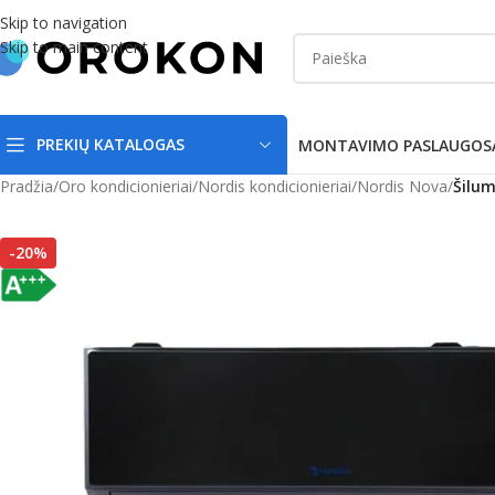
Skip to navigation
Skip to main content
PREKIŲ KATALOGAS
MONTAVIMO PASLAUGOS
Pradžia
/
Oro kondicionieriai
/
Nordis kondicionieriai
/
Nordis Nova
/
Šilu
-20%