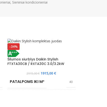
onieriai
,
Sieniniai kondicionieriai
-34%
Šilumos siurblys Daikin Stylish
FTXTA30CB / RXTA30C 3.0/3.2kW
1915,00
€
2915,00
€
PATALPOMS IKI M²
40
EFEKTYVIAI ŠILDO IKI °C
-30