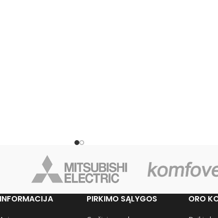
S
WIFI VALDYMAS
Taip
Taip
 TIPAS
VIDINIO BLOKO TIPAS
Sieninis
Sieninis
A KW
ŠALDYMO GALIA KW
1.3-3.2
1.0-4.5
A KW
ŠILDYMO GALIA KW
1.3-4.7
1.0-6.7
SĖ
ENERGIJOS KLASĖ
A+++
A+++
ŠALDYME
SĖ ŠILDYME
ENERGIJOS KLASĖ ŠILDYME
A+++
A++
INFORMACIJA
PIRKIMO SĄLYGOS
ORO KO
N.
GARANTIJA MĖN.
36
36