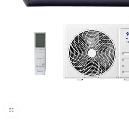
Spustelėkite, jei norite padidinti