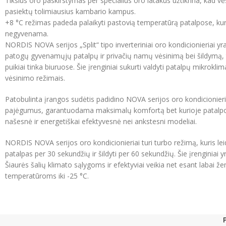
Tikslus oro paskirstymas per specialius oro latakus užtikrina, kad vė
pasiektų tolimiausius kambario kampus.
+8 °C režimas padeda palaikyti pastovią temperatūrą patalpose, kur
negyvenama.
NORDIS NOVA serijos „Split“ tipo inverteriniai oro kondicionieriai yra 
patogų gyvenamųjų patalpų ir privačių namų vėsinimą bei šildymą, ta
puikiai tinka biuruose. Šie įrenginiai sukurti valdyti patalpų mikroklim
vėsinimo režimais.
Patobulinta įrangos sudėtis padidino NOVA serijos oro kondicionieri
pajėgumus, garantuodama maksimalų komfortą bet kurioje patalpoje
našesnė ir energetiškai efektyvesnė nei ankstesni modeliai.
NORDIS NOVA serijos oro kondicionieriai turi turbo režimą, kuris leid
patalpas per 30 sekundžių ir šildyti per 60 sekundžių. Šie įrenginiai yra
Šiaurės šalių klimato sąlygoms ir efektyviai veikia net esant labai 
temperatūroms iki -25 °C.