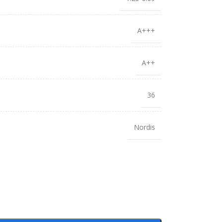
A+++
A++
36
Nordis