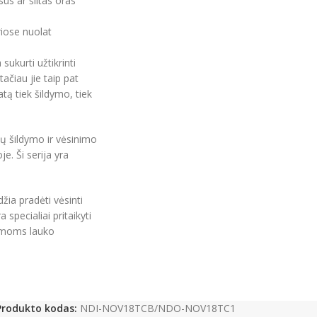
sus ar šiltas oras
iose nuolat
sukurti užtikrinti
čiau jie taip pat
atą tiek šildymo, tiek
ų šildymo ir vėsinimo
. Ši serija yra
žia pradėti vėsinti
 specialiai pritaikyti
žemoms lauko
Produkto kodas:
NDI-NOV18TCB/NDO-NOV18TC1