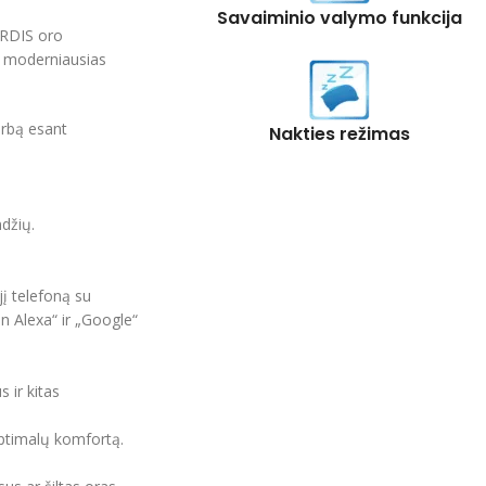
Savaiminio valymo funkcija
RDIS oro
r moderniausias
arbą esant
Nakties režimas
džių.
jį telefoną su
 Alexa“ ir „Google“
 ir kitas
optimalų komfortą.