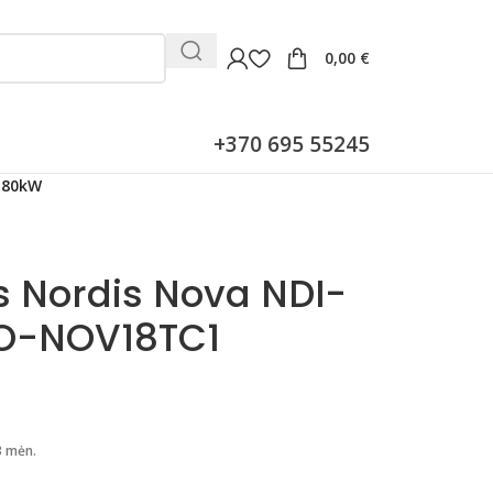
0,00
€
+370 695 55245
.80kW
s Nordis Nova NDI-
O-NOV18TC1
3 mėn.