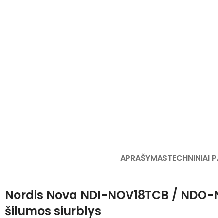
APRAŠYMAS
TECHNINIAI 
Nordis Nova NDI-NOV18TCB / NDO-
šilumos siurblys