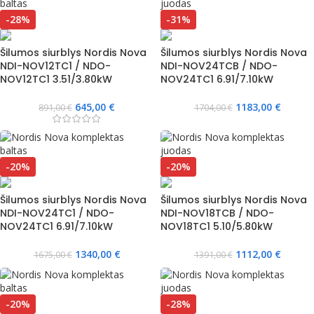
-28%
-31%
Šilumos siurblys Nordis Nova
Šilumos siurblys Nordis Nova
NDI-NOV12TC1 / NDO-
NDI-NOV24TCB / NDO-
NOV12TC1 3.51/3.80kW
NOV24TC1 6.91/7.10kW
645,00
€
1183,00
€
891,00
€
1704,00
€
-20%
-20%
Šilumos siurblys Nordis Nova
Šilumos siurblys Nordis Nova
NDI-NOV24TC1 / NDO-
NDI-NOV18TCB / NDO-
NOV24TC1 6.91/7.10kW
NOV18TC1 5.10/5.80kW
1340,00
€
1112,00
€
1675,00
€
1391,00
€
-20%
-28%