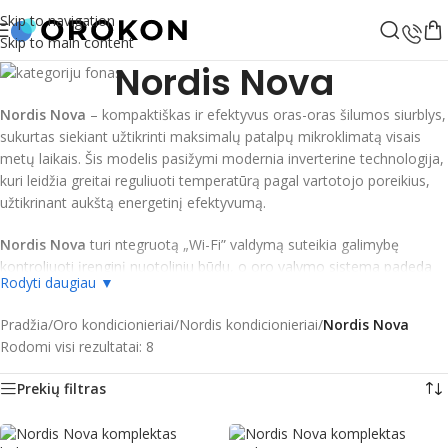
Skip to navigation
Skip to main content
Nordis Nova
Nordis Nova
– kompaktiškas ir efektyvus oras-oras šilumos siurblys,
sukurtas siekiant užtikrinti maksimalų patalpų mikroklimatą visais
metų laikais. Šis modelis pasižymi modernia inverterine technologija,
kuri leidžia greitai reguliuoti temperatūrą pagal vartotojo poreikius,
užtikrinant aukštą energetinį efektyvumą.
Nordis Nova
turi ntegruotą „Wi-Fi” valdymą suteikia galimybę
kontroliuoti įrenginį nuotoliniu būdu, o oro valymo sistema padeda
Rodyti daugiau ▼
palaikyti sveiką ir švarų orą patalpose. Tai puikus pasirinkimas tiek
gyvenamosioms, tiek komercinėms patalpoms, kur svarbu užtikrinti
Pradžia
/
Oro kondicionieriai
/
Nordis kondicionieriai
/
Nordis Nova
komfortą ir sveiką aplinką.
Rodomi visi rezultatai: 8
Prekių filtras