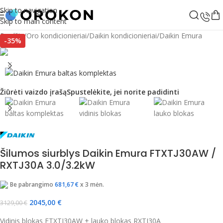
Skip to navigation
Skip to main content
Pradžia
/
Oro kondicionieriai
/
Daikin kondicionieriai
/
Daikin Emura
-35%
Žiūrėti vaizdo įrašą
Spustelėkite, jei norite padidinti
Šilumos siurblys Daikin Emura FTXTJ30AW /
RXTJ30A 3.0/3.2kW
Be pabrangimo
681,67
€
x 3 mėn.
2045,00
€
3129,00
€
Vidinis blokas FTXTJ30AW + lauko blokas RXTJ30A