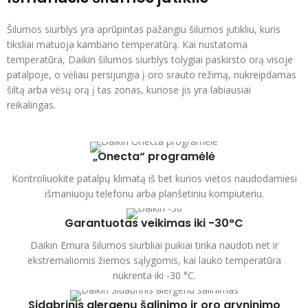
Šilumos siurblys yra aprūpintas pažangiu šilumos jutikliu, kuris
tiksliai matuoja kambario temperatūrą. Kai nustatoma
temperatūra, Daikin šilumos siurblys tolygiai paskirsto orą visoje
patalpoje, o vėliau persijungia į oro srauto režimą, nukreipdamas
šiltą arba vėsų orą į tas zonas, kuriose jis yra labiausiai
reikalingas.
„Onecta“ programėlė
Kontroliuokite patalpų klimatą iš bet kurios vietos naudodamiesi
išmaniuoju telefonu arba planšetiniu kompiuteriu.
Garantuotas veikimas iki -30°C
Daikin Emura šilumos siurbliai puikiai tinka naudoti net ir
ekstremaliomis žiemos sąlygomis, kai lauko temperatūra
nukrenta iki -30 °C.
Sidabrinis alergenų šalinimo ir oro gryninimo