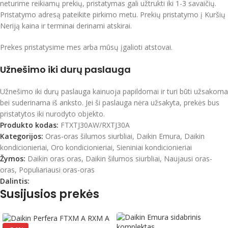
neturime reikiamų prekių, pristatymas gali užtrukti iki 1-3 savaičių.
Pristatymo adresą pateikite pirkimo metu. Prekių pristatymo į Kuršių
Neriją kaina ir terminai derinami atskirai.
Prekes pristatysime mes arba mūsų įgalioti atstovai.
Užnešimo iki durų paslauga
Užnešimo iki durų paslauga kainuoja papildomai ir turi būti užsakoma
bei suderinama iš anksto. Jei ši paslauga nėra užsakyta, prekės bus
pristatytos iki nurodyto objekto.
Produkto kodas:
FTXTJ30AW/RXTJ30A
Kategorijos:
Oras-oras šilumos siurbliai
,
Daikin Emura
,
Daikin
kondicionieriai
,
Oro kondicionieriai
,
Sieniniai kondicionieriai
Žymos:
Daikin oras oras
,
Daikin šilumos siurbliai
,
Naujausi oras-
oras
,
Populiariausi oras-oras
Dalintis:
Susijusios prekės