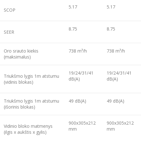
5.17
5.17
SCOP
8.75
8.75
SEER
Oro srauto kiekis
738 m³/h
738 m³/h
(maksimalus)
19/24/31/41
19/24/31/41
Triukšmo lygis 1m atstumu
dB(A)
dB(A)
(vidinis blokas)
Triukšmo lygis 1m atstumu
49 dB(A)
49 dB(A)
(išorinis blokas)
900x305x212
900x305x212
Vidinio bloko matmenys
mm
mm
(ilgis x aukštis x gylis)