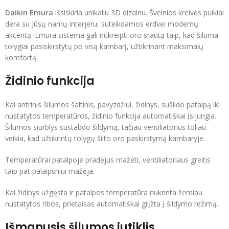
Daikin Emura
išsiskiria unikaliu 3D dizainu. Švelnios kreivės puikiai
dera su Jūsų namų interjeru, suteikdamos erdvei modernų
akcentą. Emura sistema gali nukreipti oro srautą taip, kad šiluma
tolygiai pasiskirstytų po visą kambarį, užtikrinant maksimalų
komfortą.
Židinio funkcija
Kai antrinis šilumos šaltinis, pavyzdžiui, židinys, sušildo patalpą iki
nustatytos temperatūros, židinio funkcija automatiškai įsijungia.
Šilumos siurblys sustabdo šildymą, tačiau ventiliatorius toliau
veikia, kad užtikrintų tolygų šilto oro paskirstymą kambaryje.
Temperatūrai patalpoje pradėjus mažėti, ventiliatoriaus greitis
taip pat palaipsniui mažėja.
Kai židinys užgęsta ir patalpos temperatūra nukrinta žemiau
nustatytos ribos, prietaisas automatiškai grįžta į šildymo režimą.
Išmanusis šilumos jutiklis