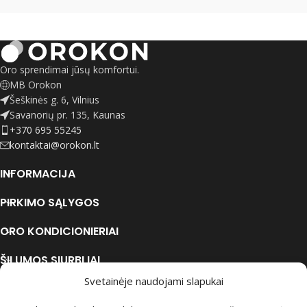
Oro sprendimai jūsų komfortui.
MB Orokon
Šeškinės g. 6, Vilnius
Savanorių pr. 135, Kaunas
+370 695 55245
kontaktai@orokon.lt
INFORMACIJA
PIRKIMO SĄLYGOS
ORO KONDICIONIERIAI
ŠILUMOS SIURBLIAI
© 2026 MB "Orokon" Visos teisės saugomos.
Svetainėje naudojami slapukai
GRAVITY