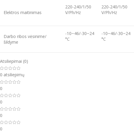
220-240/1/50
220-240/1/50
Elektros maitinimas
V/Ph/Hz
V/Ph/Hz
-10~46/-30~24
-10~46/-30~24
Darbo ribos vėsinime/
°C
°C
šildyme
Atsiliepimai (0)
0 atsiliepimų
0
0
0
0