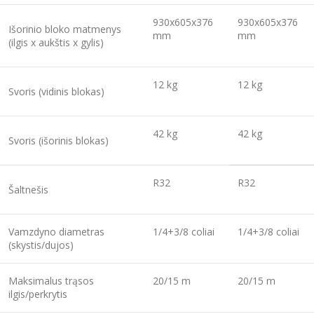
930x605x376
930x605x376
Išorinio bloko matmenys
mm
mm
(ilgis x aukštis x gylis)
12 kg
12 kg
Svoris (vidinis blokas)
42 kg
42 kg
Svoris (išorinis blokas)
R32
R32
Šaltnešis
Vamzdyno diametras
1/4+3/8 coliai
1/4+3/8 coliai
(skystis/dujos)
Maksimalus trąsos
20/15 m
20/15 m
ilgis/perkrytis