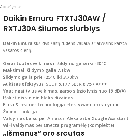
Aprašymas
Daikin Emura FTXTJ30AW /
RXTJ30A šilumos siurblys
Daikin Emura
sušildys šaltą rudens vakarą ar atvėsins karštą
vasaros dieną.
Garantuotas veikimas ir šildymo galia iki -30°C
Maksimali šildymo galia 7.1kW
Šildymo galia prie -25°C iki 3.70kW
Aukštas efektyvus: SCOP 5.17 / SEER 8.75 / A+++
Ypatingai tylus veikimas, garso slėgio lygis nuo 19 dB(A)
Išskirtinis vidinio bloko dizainas
Flash Streamer technologija efektyviam oro valymui
Židinio funkcija
Valdymas balsu per Amazon Alexa arba Google Assistant
WiFi valdymas per Onecta programėlę (komplekte)
„Išmanus“ oro srautas