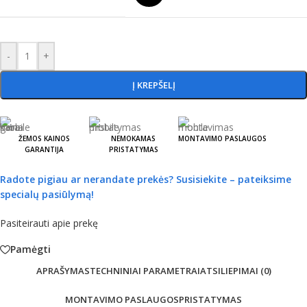
-
+
Į KREPŠELĮ
ŽEMOS KAINOS
NEMOKAMAS
MONTAVIMO PASLAUGOS
GARANTIJA
PRISTATYMAS
Radote pigiau ar nerandate prekės?
Susisiekite – pateiksime
specialų pasiūlymą!
Pasiteirauti apie prekę
Pamėgti
APRAŠYMAS
TECHNINIAI PARAMETRAI
ATSILIEPIMAI (0)
MONTAVIMO PASLAUGOS
PRISTATYMAS