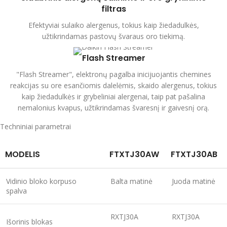
filtras
Efektyviai sulaiko alergenus, tokius kaip žiedadulkės,
užtikrindamas pastovų švaraus oro tiekimą.
Flash Streamer
"Flash Streamer", elektronų pagalba inicijuojantis chemines
reakcijas su ore esančiomis dalelėmis, skaido alergenus, tokius
kaip žiedadulkės ir grybeliniai alergenai, taip pat pašalina
nemalonius kvapus, užtikrindamas švaresnį ir gaivesnį orą.
Techniniai parametrai
MODELIS
FTXTJ30AW
FTXTJ30AB
Vidinio bloko korpuso
Balta matinė
Juoda matinė
spalva
RXTJ30A
RXTJ30A
Išorinis blokas