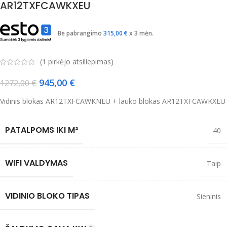
AR12TXFCAWKXEU
Be pabrangimo
315,00
€
x 3 mėn.
(
1
pirkėjo atsiliepimas)
945,00
€
1272,00
€
Vidinis blokas AR12TXFCAWKNEU + lauko blokas AR12TXFCAWKXEU
PATALPOMS IKI M²
40
WIFI VALDYMAS
Taip
VIDINIO BLOKO TIPAS
Sieninis