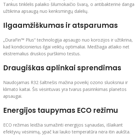
Tankus tinklelis palaiko šilumokaičio švarą, o antibakterinė danga
užtikrina apsaugą nuo kenksmingų dalelių.
Ilgaamžiškumas ir atsparumas
„DuraFin™ Plus“ technologija apsaugo nuo korozijos ir užtikrina,
kad kondicionierius ilgai veiktų optimaliai. Medžiaga atlaiko net
ekstremalius druskos purškimo testus.
Draugiškas aplinkai sprendimas
Naudojamas R32 šaltnešis mažina poveikį ozono sluoksniui ir
klimato kaitai. Šis vėsintuvas yra tvarus pasirinkimas planetos
apsaugai.
Energijos taupymas ECO režimu
ECO režimas leidžia sumažinti energijos sąnaudas, išlaikant
efektyvų vėsinimą, ypač kai lauko temperatūra nėra itin aukšta.