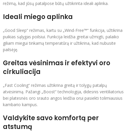
režimą, kad jūsų patalpose būtų užtikrinta ideali aplinka.
Ideali miego aplinka
„Good Sleep“ režimas, kartu su „Wind-Free™“ funkcija, užtikrina
puikias sąlygas poilsiui. Funkcija leidžia greitai užmigti, palaiko
giliam miegui tinkamą temperatūrą ir užtikrina, kad nubusite
pailsėję.
Greitas vėsinimas ir efektyvi oro
cirkuliacija
„Fast Cooling“ režimas užtikrina greitą ir tolygų patalpų
atvėsinimą. Pažangi „Boost“ technologija, didesnis ventiliatorius
bei platesnės oro srauto angos leidžia orui pasiekti tolimiausius
kambario kampus.
Valdykite savo komfortą per
atstumą