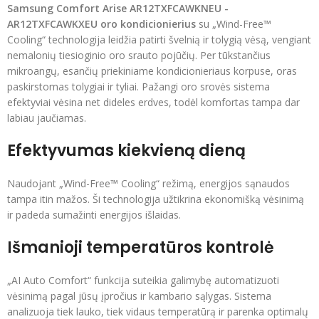
Samsung Comfort Arise AR12TXFCAWKNEU -
AR12TXFCAWKXEU oro kondicionierius
su „Wind-Free™
Cooling“ technologija leidžia patirti švelnią ir tolygią vėsą, vengiant
nemalonių tiesioginio oro srauto pojūčių. Per tūkstančius
mikroangų, esančių priekiniame kondicionieriaus korpuse, oras
paskirstomas tolygiai ir tyliai. Pažangi oro srovės sistema
efektyviai vėsina net dideles erdves, todėl komfortas tampa dar
labiau jaučiamas.
Efektyvumas kiekvieną dieną
Naudojant „Wind-Free™ Cooling“ režimą, energijos sąnaudos
tampa itin mažos. Ši technologija užtikrina ekonomišką vėsinimą
ir padeda sumažinti energijos išlaidas.
Išmanioji temperatūros kontrolė
„AI Auto Comfort“ funkcija suteikia galimybę automatizuoti
vėsinimą pagal jūsų įpročius ir kambario sąlygas. Sistema
analizuoja tiek lauko, tiek vidaus temperatūrą ir parenka optimalų