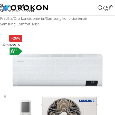
Skip to navigation
Skip to main content
Pradžia
/
Oro kondicionieriai
/
Samsung kondicionieriai
/
Samsung Comfort Arise
-26%
IŠPARDUOTA