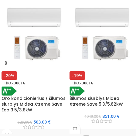
-20%
-19%
IŠPARDUOTA
IŠPARDUOTA
Oro kondicionierius / šilumos
Šilumos siurblys Midea
siurblys Midea Xtreme Save
Xtreme Save 5.3/5.62kW
Eco 3.5/3.8kW
851,00
€
1049,00
€
503,00
€
629,00
€