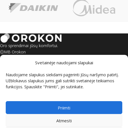
Oro sprendimai jūsų komfortui.
MB Orokon
Šeškinės g. 6, Vilnius
Svetainėje naudojami slapukai
Savanorių pr. 135, Kaunas
+370 695 55245
Naudojame slapukus siekdami pagerinti Jūsų naršymo patirtį.
kontaktai@orokon.lt
Užblokavus slapukus jums gali sutrikti svetainėje teikiamos
funkcijos. Spauskite "Priimti", jei sutinkate.
INFORMACIJA
PIRKIMO SĄLYGOS
Priimti
ORO KONDICIONIERIAI
Atmesti
ŠILUMOS SIURBLIAI