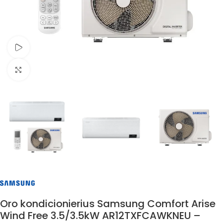
Žiūrėti vaizdo įrašą
Spustelėkite, jei norite padidinti
Oro kondicionierius Samsung Comfort Arise
Wind Free 3.5/3.5kW AR12TXFCAWKNEU –