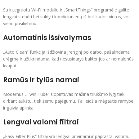
Su integruotu Wi-Fi moduliu ir „SmartThings“ programėle galite
lengvai stebėti bei valdyti kondicionierių iš bet kurios vietos, vos
vienu prisilietimu.
Automatinis išsivalymas
„Auto Clean“ funkcija išdžiovina įrenginį po darbo, pašalindama
drėgmę ir užtikrindama, kad nesusidarys bakterijos ar nemalonūs
kvapai.
Ramūs ir tylūs namai
Modernus „Twin Tube“ slopintuvas mažina triukšmo lygį tiek
dirbant aukštu, tiek žemu pajėgumu. Tai leidžia mėgautis ramybe
ir gaivia aplinka.
Lengvai valomi filtrai
„Easy Filter Plus“ filtrai yra lengvai prieinami ir paprastai valomi.