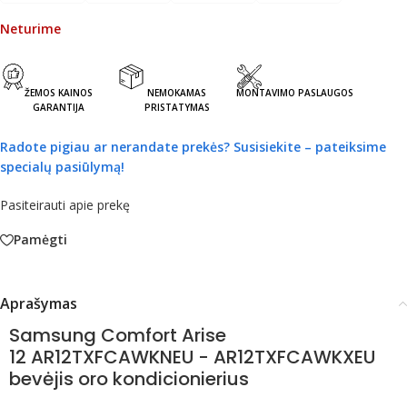
Neturime
ŽEMOS KAINOS
NEMOKAMAS
MONTAVIMO PASLAUGOS
GARANTIJA
PRISTATYMAS
Radote pigiau ar nerandate prekės?
Susisiekite – pateiksime
specialų pasiūlymą!
Pasiteirauti apie prekę
Pamėgti
Aprašymas
Samsung Comfort Arise
12 AR12TXFCAWKNEU - AR12TXFCAWKXEU
bevėjis oro kondicionierius