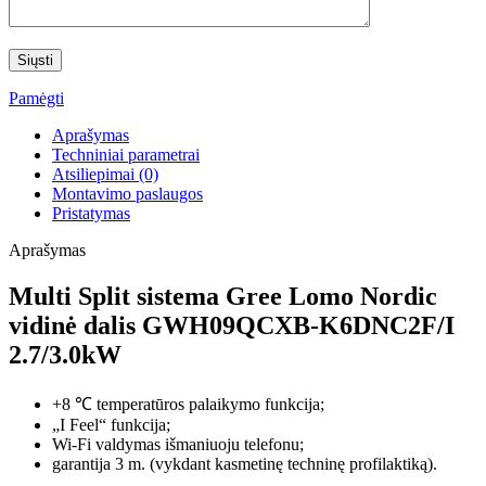
Pamėgti
Aprašymas
Techniniai parametrai
Atsiliepimai (0)
Montavimo paslaugos
Pristatymas
Aprašymas
Multi Split sistema Gree Lomo Nordic
vidinė dalis GWH09QCXB-K6DNC2F/I
2.7/3.0kW
+8 ℃ temperatūros palaikymo funkcija;
„I Feel“ funkcija;
Wi-Fi valdymas išmaniuoju telefonu;
garantija 3 m. (vykdant kasmetinę techninę profilaktiką).