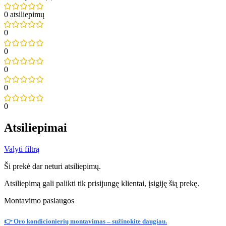
0 atsiliepimų
0
0
0
0
0
Atsiliepimai
Valyti filtrą
Ši prekė dar neturi atsiliepimų.
Atsiliepimą gali palikti tik prisijungę klientai, įsigiję šią prekę.
Montavimo paslaugos
👉 Oro kondicionierių montavimas – sužinokite daugiau.