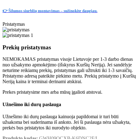
👉 Šilumos siurblių montavimas – sužinokite daugiau.
Pristatymas
Prekių pristatymas
NEMOKAMAS pristatymas visoje Lietuvoje per 1-3 darbo dienas
nuo užsakymo apmokėjimo (išskyrus Kuršių Neriją). Jei sandėlyje
neturime reikiamų prekių, pristatymas gali užtrukti iki 1-3 savaičių.
Pristatymo adresą pateikite pirkimo metu. Prekių pristatymo į Kuršių
Neriją kaina ir terminai derinami atskirai.
Prekes pristatysime mes arba mūsų įgalioti atstovai.
Užnešimo iki durų paslauga
Užnešimo iki durų paslauga kainuoja papildomai ir turi būti
užsakoma bei suderinama iš anksto. Jei ši paslauga nėra užsakyta,
prekės bus pristatytos iki nurodyto objekto.
Produkto kodas:
GWH09QCXB-K6DNC2F/I