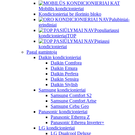
Mobilūs kondicionieriai
Kondicionieriai be išorinio bloko
Palubiniai-
grindiniai
Populiariausi
kondicionieriai
TOP
Pigiausi
kondicionieriai
Pagal gamintoją
Daikin kondicionieriai
Daikin Comfora
Daikin Emura
Daikin Perfera
Daikin Sensira
Daikin Stylish
Samsung kondicionieriai
Samsung Comfort S2
Samsung Comfort Arise
Samsung Cebu Geo
Panasonic kondicionieriai
Panasonic Etherea Z
Panasonic Etherea Inverter+
LG kondicionieriai
LG Dualcool Deluxe