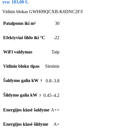
yra: 183,00 €.
Vidinis blokas GWH09QCXB-K6DNC2F/I
Patalpoms iki m²
30
Efektyviai šildo iki °C
-22
WiFi valdymas
Taip
Vidinio bloko tipas
Sieninis
Šaldymo galia kW
0.8–3.8
Šildymo galia kW
0.45–4.2
Energijos klasė šaldyme
A++
Energijos klasė šildyme
A+