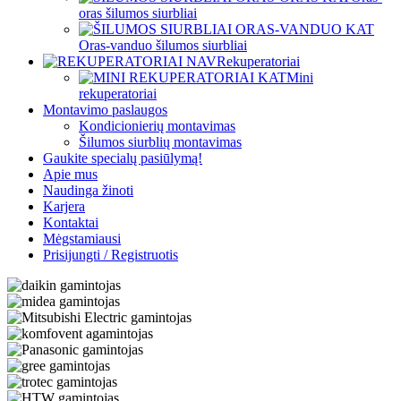
oras šilumos siurbliai
Oras-vanduo šilumos siurbliai
Rekuperatoriai
Mini
rekuperatoriai
Montavimo paslaugos
Kondicionierių montavimas
Šilumos siurblių montavimas
Gaukite specialų pasiūlymą!
Apie mus
Naudinga žinoti
Karjera
Kontaktai
Mėgstamiausi
Prisijungti / Registruotis