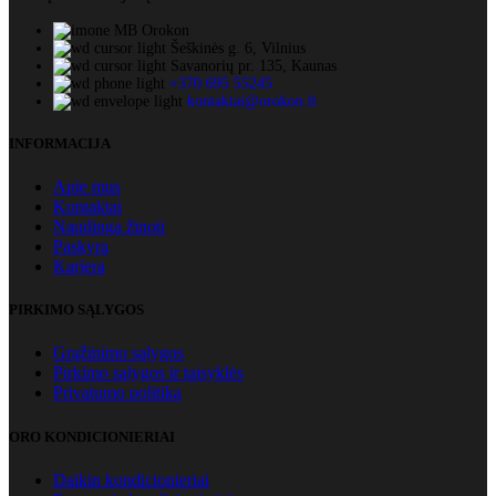
MB Orokon
Šeškinės g. 6, Vilnius
Savanorių pr. 135, Kaunas
+370 695 55245
kontaktai@orokon.lt
INFORMACIJA
Apie mus
Kontaktai
Naudinga žinoti
Paskyra
Karjera
PIRKIMO SĄLYGOS
Grąžinimo sąlygos
Pirkimo sąlygos ir taisyklės
Privatumo politika
ORO KONDICIONIERIAI
Daikin kondicionieriai