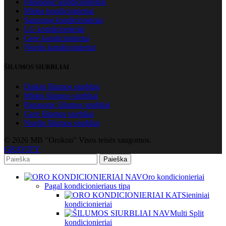
Panasonic kondicionieriai
Midea kondicionieriai
Samsung kondicionieriai
LG kondicionieriai
Gree kondicionieriai
Nordis kondicionieriai
ŠILUMOS SIURBLIAI
Daikin šilumos siurbliai
Midea šilumos siurbliai
Panasonic šilumos siurbliai
Gree šilumos siurbliai
Nordis šilumos siurbliai
© 2026 MB "Orokon" Visos teisės saugomos.
GRAVITY
Paieška
Oro kondicionieriai
Pagal kondicionieriaus tipą
Sieniniai
kondicionieriai
Multi Split
kondicionieriai