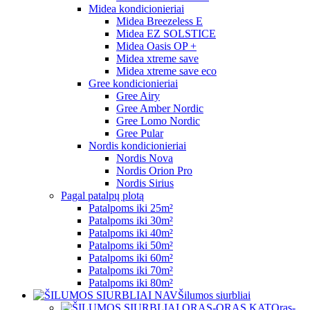
Midea kondicionieriai
Midea Breezeless E
Midea EZ SOLSTICE
Midea Oasis OP +
Midea xtreme save
Midea xtreme save eco
Gree kondicionieriai
Gree Airy
Gree Amber Nordic
Gree Lomo Nordic
Gree Pular
Nordis kondicionieriai
Nordis Nova
Nordis Orion Pro
Nordis Sirius
Pagal patalpų plotą
Patalpoms iki 25m²
Patalpoms iki 30m²
Patalpoms iki 40m²
Patalpoms iki 50m²
Patalpoms iki 60m²
Patalpoms iki 70m²
Patalpoms iki 80m²
Šilumos siurbliai
Oras-