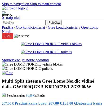
Skip to navigation
Skip to main content
0
straipsniai
Paieška
Pradžia
/
Oro kondicionieriai
/
Gree kondicionieriai
/
Gree Lomo
Nordic
-12%
Spustelėkite, jei norite padidinti
Multi Split sistema Gree Lomo Nordic vidinė
dalis GWH09QCXB-K6DNC2F/I 2.7/3.0kW
Be pabrangimo
61,00
€
x 3 mėn.
Pradinė kaina buvo: 207,00 €.
183,00
€
Dabartinė kaina
207,00
€