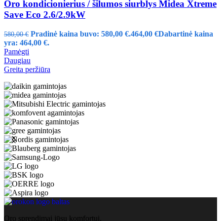
Oro kondicionierius / šilumos siurblys Midea Xtreme
Save Eco 2.6/2.9kW
Pradinė kaina buvo: 580,00 €.
464,00
€
Dabartinė kaina
580,00
€
yra: 464,00 €.
Pamėgti
Daugiau
Greita peržiūra
Oro sprendimai jūsų komfortui.