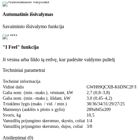
Automatinis išsivalymas
Savaiminio išsivalymo funkcija
"I Feel" funkcija
Ji vėsina arba šildo tą erdvę, kur padėsite valdymo pultelį
Techniniai parametrai
Techninė informacija
Vidinė dalis
GWH09QCXB-K6DNC2F/I
Galia nom. (min.–maks.), vėsinant, kW
2,7 (0,8–3,8)
Galia nom. (min.–maks.), šildant, kW
3,0 (0,45–4,2)
Triukšmo lygis (maks. / vid. / min.)
38/36/34/31/29/27/25
Matmenys (aukštis x plotis x gylis)
289x845x209
Svoris, kg
10,5
Vamzdžių prijungimo skersmuo, skystis, coliai
1/4
Vamzdžių prijungimo skersmuo, dujos, coliai
3/8
Atsiliepimai (0)