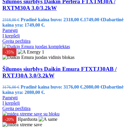
Šilumos siurblys Daikin Perfera FTXTM30A /
RXTM30A 3.0/3.2kW
Pradinė kaina buvo: 2318,00 €.
1749,00
€
Dabartinė
2318,00
€
kaina yra: 1749,00 €.
Pamėgti
Į krepšelį
Greita peržiūra
-35%
Šilumos siurblys Daikin Emura FTXTJ30AB /
RXTJ30A 3.0/3.2kW
Pradinė kaina buvo: 3176,00 €.
2080,00
€
Dabartinė
3176,00
€
kaina yra: 2080,00 €.
Pamėgti
Į krepšelį
Greita peržiūra
Išparduota
-20%