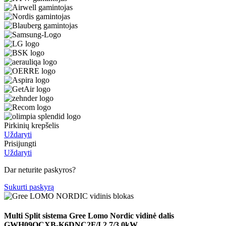
Pirkinių krepšelis
Uždaryti
Prisijungti
Uždaryti
Dar neturite paskyros?
Sukurti paskyrą
Multi Split sistema Gree Lomo Nordic vidinė dalis
GWH09QCXB-K6DNC2F/I 2.7/3.0kW