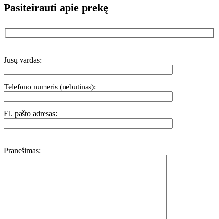
Pasiteirauti apie prekę
Jūsų vardas:
Telefono numeris (nebūtinas):
El. pašto adresas:
Please
Pranešimas:
leave
this
field
empty.