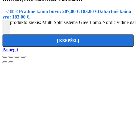
Pradinė kaina buvo: 207,00 €.
183,00
€
Dabartinė kaina
207,00
€
yra: 183,00 €.
produkto kiekis: Multi Split sistema Gree Lomo Nordic vidi
-
Į KREPŠELĮ
Pamėgti