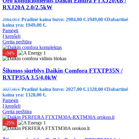
Oro kondicionierius Daikin Emura FTXJ20AB /
RXJ20A 2.0/2.5kW
Pradinė kaina buvo: 2984,00 €.
1949,00
€
Dabartinė
2984,00
€
kaina yra: 1949,00 €.
Pamėgti
Į krepšelį
Greita peržiūra
-34%
Šilumos siurblys Daikin Comfora FTXTP35N /
RXTP35A 3.5/4.0kW
Pradinė kaina buvo: 2027,00 €.
1328,00
€
Dabartinė
2027,00
€
kaina yra: 1328,00 €.
Pamėgti
Į krepšelį
Greita peržiūra
-25%