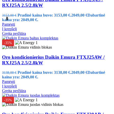
RXJ25A 2.5/2.8kW
Pradinė kaina buvo: 3153,00 €.
2049,00
€
Dabartinė
3153,00
€
kaina yra: 2049,00 €.
Pamėgti
Į krepšelį
Greita peržiūra
-35%
Oro kondicionierius Daikin Emura FTXJ25AW /
RXJ25A 2.5/2.8kW
Pradinė kaina buvo: 3138,00 €.
2049,00
€
Dabartinė
3138,00
€
kaina yra: 2049,00 €.
Pamėgti
Į krepšelį
Greita peržiūra
-35%