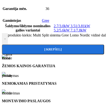
Garantija mėn.
36
Gamintojas
Gree
Šaldymo/šildymo nominalios
2.7/3.0kW
3.51/3.81kW
galios variantai
5.2/5.6kW
7.1/7.8kW
produkto kiekis: Multi Split sistema Gree Lomo Nordic vidi
-
Į KREPŠELĮ
ŽEMOS KAINOS GARANTIJA
NEMOKAMAS PRISTATYMAS
MONTAVIMO PASLAUGOS