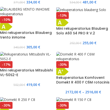
334,00
€
481,00
€
371,00
€
534,00
€
-13%
-10%
Mini rekuperatorius Blauberg
Mini rekuperatorius Blauberg
Solo A60 S4 PRO R V.2
Vento inHome
255,00
€
292,00
€
305,00
€
340,00
€
-17%
-30%
Mini rekuperatorius Mitsubishi
VL-50S2-E
Rekuperatorius Komfovent
Domekt R 400 F C6M rotacinis
419,00
€
502,00
€
2172,00
€
–
2516,00
€
-30%
-30%