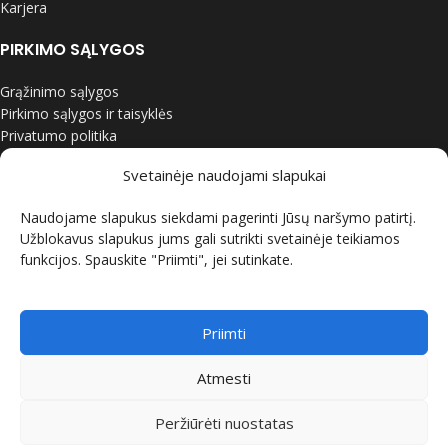
Karjera
PIRKIMO SĄLYGOS
Grąžinimo sąlygos
Pirkimo sąlygos ir taisyklės
Privatumo politika
Svetainėje naudojami slapukai
ORO KONDICIONIERIAI
Naudojame slapukus siekdami pagerinti Jūsų naršymo patirtį.
Daikin kondicionieriai
Užblokavus slapukus jums gali sutrikti svetainėje teikiamos
Panasonic kondicionieriai
funkcijos. Spauskite "Priimti", jei sutinkate.
Midea kondicionieriai
Samsung kondicionieriai
LG kondicionieriai
Gree kondicionieriai
Priimti
Nordis kondicionieriai
Atmesti
ŠILUMOS SIURBLIAI
Peržiūrėti nuostatas
Daikin šilumos siurbliai