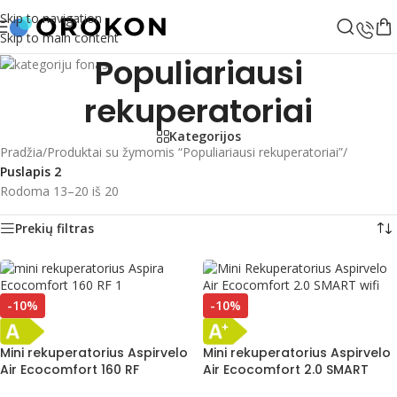
Skip to navigation
Skip to main content
Populiariausi
rekuperatoriai
Kategorijos
Pradžia
/
Produktai su žymomis “Populiariausi rekuperatoriai”
/
Puslapis 2
Rodoma 13–20 iš 20
Prekių filtras
-10%
-10%
Mini rekuperatorius Aspirvelo
Mini rekuperatorius Aspirvelo
Air Ecocomfort 160 RF
Air Ecocomfort 2.0 SMART