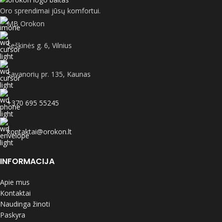
Oro sprendimai jūsų komfortui.
MB Orokon
Šeškinės g. 6, Vilnius
Savanorių pr. 135, Kaunas
+370 695 55245
kontaktai@orokon.lt
INFORMACIJA
Apie mus
Kontaktai
Naudinga žinoti
Paskyra