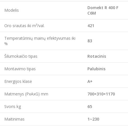
Domekt R 400 F
Modelis
C6M
Oro srautas iki m³/val.
421
Temperatūrinių mainų efektyvumas iki
83
%
Šilumokaičio tipas
Rotacinis
Montavimo tipas
Palubinis
Energijos klasė
A+
Matmenys (PxAxG) mm
700×310×1170
Svoris kg
65
Maitinimas
1~230