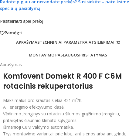
Radote pigiau ar nerandate prekės?
Susisiekite – pateiksime
specialų pasiūlymą!
Pasiteirauti apie prekę
Pamėgti
APRAŠYMAS
TECHNINIAI PARAMETRAI
ATSILIEPIMAI (0)
MONTAVIMO PASLAUGOS
PRISTATYMAS
Aprašymas
Komfovent Domekt R 400 F C6M
rotacinis rekuperatorius
Maksimalus oro srautas siekia 421 m³/h.
A+ energinio efektyvumo klasė.
Vėdinimo įrenginys su rotaciniu šilumos grąžinimo įrenginiu,
pritaikytas šiaurinio klimato sąlygoms.
Išmanioji C6M valdymo automatika.
Trys montavimo variantai: prie lubų, ant sienos arba ant grindų.