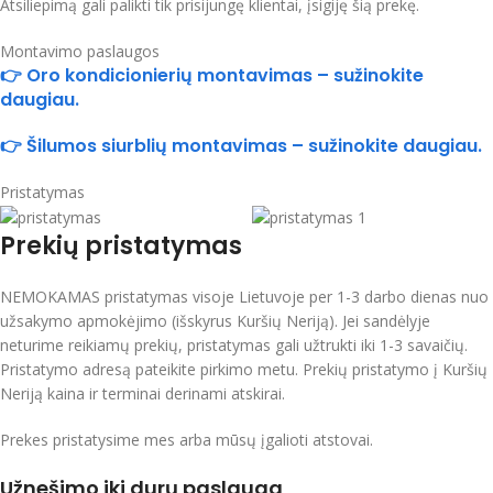
Atsiliepimą gali palikti tik prisijungę klientai, įsigiję šią prekę.
Montavimo paslaugos
👉 Oro kondicionierių montavimas – sužinokite
daugiau.
👉 Šilumos siurblių montavimas – sužinokite daugiau.
Pristatymas
Prekių pristatymas
NEMOKAMAS pristatymas visoje Lietuvoje per 1-3 darbo dienas nuo
užsakymo apmokėjimo (išskyrus Kuršių Neriją). Jei sandėlyje
neturime reikiamų prekių, pristatymas gali užtrukti iki 1-3 savaičių.
Pristatymo adresą pateikite pirkimo metu. Prekių pristatymo į Kuršių
Neriją kaina ir terminai derinami atskirai.
Prekes pristatysime mes arba mūsų įgalioti atstovai.
Užnešimo iki durų paslauga