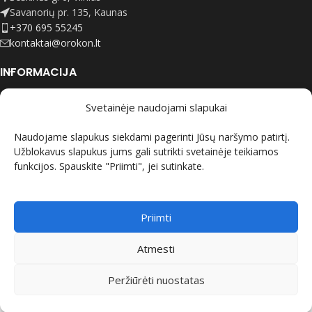
Savanorių pr. 135, Kaunas
+370 695 55245
kontaktai@orokon.lt
INFORMACIJA
PIRKIMO SĄLYGOS
Svetainėje naudojami slapukai
ORO KONDICIONIERIAI
Naudojame slapukus siekdami pagerinti Jūsų naršymo patirtį.
Užblokavus slapukus jums gali sutrikti svetainėje teikiamos
ŠILUMOS SIURBLIAI
funkcijos. Spauskite "Priimti", jei sutinkate.
© 2026 MB "Orokon" Visos teisės saugomos.
GRAVITY
Priimti
Rekuperatorius Komfovent Domekt R 400 F C6M
Atmesti
rotacinis
Peržiūrėti nuostatas
2172,00
€
–
2516,00
€
PASIRINKITE PARINKTIS