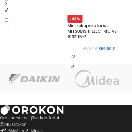
-44%
Mini rekuperatorius
MITSUBISHI ELECTRIC VL-
100EU5-E
369,00
€
658,00
€
Oro sprendimai jūsų komfortui.
MB Orokon
Šeškinės g. 6, Vilnius