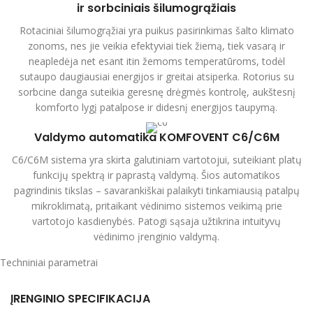
ir sorbciniais šilumogrąžiais
Rotaciniai šilumogrąžiai yra puikus pasirinkimas šalto klimato
zonoms, nes jie veikia efektyviai tiek žiemą, tiek vasarą ir
neapledėja net esant itin žemoms temperatūroms, todėl
sutaupo daugiausiai energijos ir greitai atsiperka. Rotorius su
sorbcine danga suteikia geresnę drėgmės kontrolę, aukštesnį
komforto lygį patalpose ir didesnį energijos taupymą.
Valdymo automatika KOMFOVENT C6/C6M
C6/C6M sistema yra skirta galutiniam vartotojui, suteikiant platų
funkcijų spektrą ir paprastą valdymą. Šios automatikos
pagrindinis tikslas – savarankiškai palaikyti tinkamiausią patalpų
mikroklimatą, pritaikant vėdinimo sistemos veikimą prie
vartotojo kasdienybės. Patogi sąsaja užtikrina intuityvų
vėdinimo įrenginio valdymą.
Techniniai parametrai
ĮRENGINIO SPECIFIKACIJA