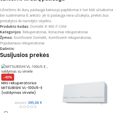
Užnešimo iki durų paslauga kainuoja papildomai ir turi būti užsakoma
bei suderinama iš anksto. Jei ši paslauga nėra užsakyta, prekės bus
pristatytos iki nurodyto objekto.
Produkto kodas:
Domekt-R-400-F-C6M
Kategorijos:
Rekuperatoriai
,
Rotaciniai rekuperatoriai
Žymos:
Komfovent Domekt
,
Komfovent rekuperatoriai
,
Populiariausi rekuperatoriai
Dalintis:
Susijusios prekės
-40%
Mini rekuperatorius
MITSUBISHI VL-100U5-E
(valdymas virvele)
395,00
€
658,00
€