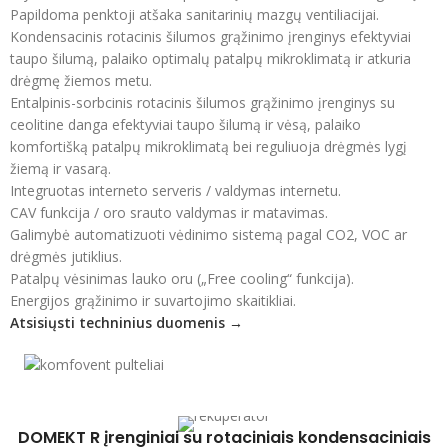
Papildoma penktoji atšaka sanitarinių mazgų ventiliacijai.
Kondensacinis rotacinis šilumos grąžinimo įrenginys efektyviai
taupo šilumą, palaiko optimalų patalpų mikroklimatą ir atkuria
drėgmę žiemos metu.
Entalpinis-sorbcinis rotacinis šilumos grąžinimo įrenginys su
ceolitine danga efektyviai taupo šilumą ir vėsą, palaiko
komfortišką patalpų mikroklimatą bei reguliuoja drėgmės lygį
žiemą ir vasarą.
Integruotas interneto serveris / valdymas internetu.
CAV funkcija / oro srauto valdymas ir matavimas.
Galimybė automatizuoti vėdinimo sistemą pagal CO2, VOC ar
drėgmės jutiklius.
Patalpų vėsinimas lauko oru („Free cooling“ funkcija).
Energijos grąžinimo ir suvartojimo skaitikliai.
Atsisiųsti techninius duomenis →
DOMEKT R įrenginiai su rotaciniais kondensaciniais