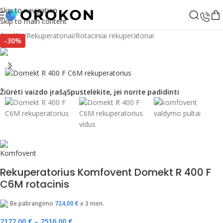
Skip to navigation
Skip to main content
Pradžia
/
Rekuperatoriai
/
Rotaciniai rekuperatoriai
-30%
Žiūrėti vaizdo įrašą
Spustelėkite, jei norite padidinti
Rekuperatorius Komfovent Domekt R 400 F
C6M rotacinis
Be pabrangimo
724,00
€
x 3 mėn.
2172,00
€
–
2516,00
€