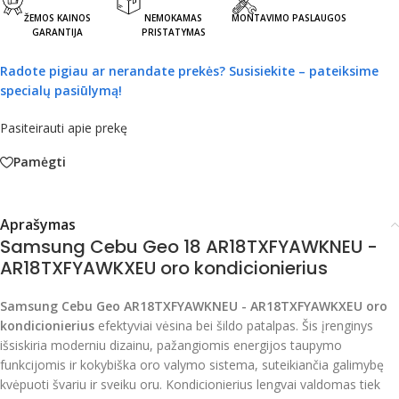
ŽEMOS KAINOS
NEMOKAMAS
MONTAVIMO PASLAUGOS
GARANTIJA
PRISTATYMAS
Radote pigiau ar nerandate prekės?
Susisiekite – pateiksime
specialų pasiūlymą!
Pasiteirauti apie prekę
Pamėgti
Aprašymas
Samsung Cebu Geo 18 AR18TXFYAWKNEU -
AR18TXFYAWKXEU oro kondicionierius
Samsung Cebu Geo AR18TXFYAWKNEU - AR18TXFYAWKXEU oro
kondicionierius
efektyviai vėsina bei šildo patalpas. Šis įrenginys
išsiskiria moderniu dizainu, pažangiomis energijos taupymo
funkcijomis ir kokybiška oro valymo sistema, suteikiančia galimybę
kvėpuoti švariu ir sveiku oru. Kondicionierius lengvai valdomas tiek