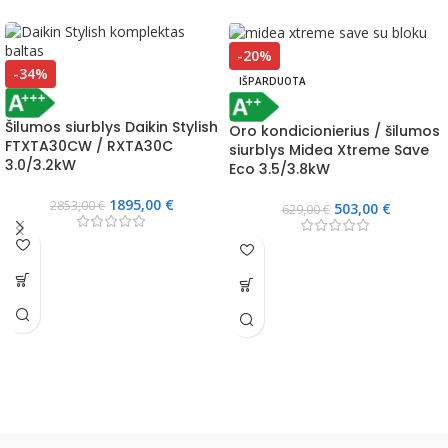
-20%
-34%
IŠPARDUOTA
Šilumos siurblys Daikin Stylish
Oro kondicionierius / šilumos
FTXTA30CW / RXTA30C
siurblys Midea Xtreme Save
3.0/3.2kW
Eco 3.5/3.8kW
1895,00
€
2853,00
€
503,00
€
629,00
€