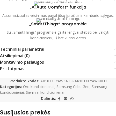
„AI Auto Comfort“ funkcija
Automatizuotas vėsinimas pagal jūsų įpročius ir kambario sąlygas.
„SmartThings“ programėle
Su „SmartThings“ programėle galite lengvai stebėti bei valdyti
kondicionierių iš bet kurios vietos
Techniniai parametrai
Atsiliepimai (0)
Montavimo paslaugos
Pristatymas
Produkto kodas:
AR18TXFYAWKNEU-AR18TXFYAWKXEU
Kategorijos:
Oro kondicionieriai
,
Samsung Cebu Geo
,
Samsung
kondicionieriai
,
Sieniniai kondicionieriai
Dalintis:
Susijusios prekės