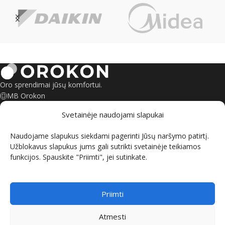
Oro sprendimai jūsų komfortui.
MB Orokon
Šeškinės g. 6, Vilnius
Svetainėje naudojami slapukai
Savanorių pr. 135, Kaunas
+370 695 55245
Naudojame slapukus siekdami pagerinti Jūsų naršymo patirtį.
kontaktai@orokon.lt
Užblokavus slapukus jums gali sutrikti svetainėje teikiamos
funkcijos. Spauskite "Priimti", jei sutinkate.
INFORMACIJA
PIRKIMO SĄLYGOS
Priimti
ORO KONDICIONIERIAI
Atmesti
ŠILUMOS SIURBLIAI