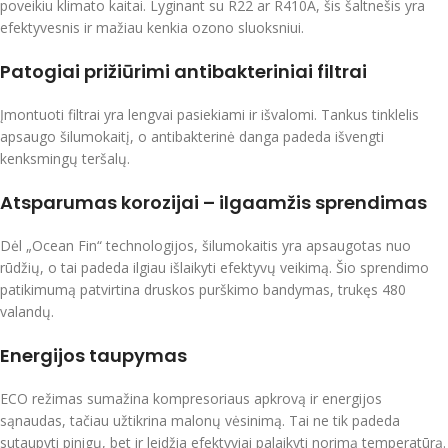
poveikiu klimato kaitai. Lyginant su R22 ar R410A, šis šaltnešis yra
efektyvesnis ir mažiau kenkia ozono sluoksniui.
Patogiai prižiūrimi antibakteriniai filtrai
Įmontuoti filtrai yra lengvai pasiekiami ir išvalomi. Tankus tinklelis
apsaugo šilumokaitį, o antibakterinė danga padeda išvengti
kenksmingų teršalų.
Atsparumas korozijai – ilgaamžis sprendimas
Dėl „Ocean Fin“ technologijos, šilumokaitis yra apsaugotas nuo
rūdžių, o tai padeda ilgiau išlaikyti efektyvų veikimą. Šio sprendimo
patikimumą patvirtina druskos purškimo bandymas, trukęs 480
valandų.
Energijos taupymas
ECO režimas sumažina kompresoriaus apkrovą ir energijos
sąnaudas, tačiau užtikrina malonų vėsinimą. Tai ne tik padeda
sutaupyti pinigų, bet ir leidžia efektyviai palaikyti norimą temperatūrą.