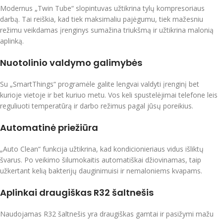
Modernus „Twin Tube“ slopintuvas užtikrina tylų kompresoriaus
darbą. Tai reiškia, kad tiek maksimaliu pajėgumu, tiek mažesniu
režimu veikdamas įrenginys sumažina triukšmą ir užtikrina malonią
aplinką.
Nuotolinio valdymo galimybės
Su „SmartThings“ programėle galite lengvai valdyti įrenginį bet
kurioje vietoje ir bet kuriuo metu. Vos keli spustelėjimai telefone leis
reguliuoti temperatūrą ir darbo režimus pagal jūsų poreikius.
Automatinė priežiūra
„Auto Clean“ funkcija užtikrina, kad kondicionieriaus vidus išliktų
švarus. Po veikimo šilumokaitis automatiškai džiovinamas, taip
užkertant kelią bakterijų dauginimuisi ir nemaloniems kvapams.
Aplinkai draugiškas R32 šaltnešis
Naudojamas R32 šaltnešis yra draugiškas gamtai ir pasižymi mažu