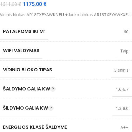
1175,00
€
1611,00
€
Vidinis blokas AR18TXFYAWKNEU + lauko blokas AR18TXFYAWKXEU
PATALPOMS IKI M²
60
WIFI VALDYMAS
Taip
VIDINIO BLOKO TIPAS
Sieninis
ŠALDYMO GALIA KW
1.6-6.7
ŠILDYMO GALIA KW
1.3-8.0
ENERGIJOS KLASĖ ŠALDYME
A++