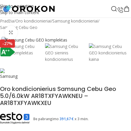
Skip to navigation
Skip to main content
Pradžia
/
Oro kondicionieriai
/
Samsung kondicionieriai
/
Samsung Cebu Geo
Spustelėkite, jei norite padidinti
-27%
Oro kondicionierius Samsung Cebu Geo
5.0/6.0kW AR18TXFYAWKNEU –
AR18TXFYAWKXEU
Be pabrangimo
391,67
€
x 3 mėn.