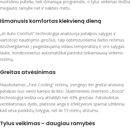
nuotoliniu pulteliu, tiek išmaniąja programėle, o tylus veikimas leidžia
mėgautis ramybe net ir nakties metu.
Išmanusis komfortas kiekvieną dieną
„AI Auto Comfort“ technologija analizuoja patalpos sąlygas ir
vartotojo naudojimo įpročius, taip optimizuodama darbo režimus.
Atsižvelgdamas į pageidaujamą vidaus temperatūrą ir oro sąlygas
lauke, kondicionierius automatiškai parenka tinkamiausią veikimo
režimą.
Greitas atvėsinimas
Naudodamas „Fast Cooling“ režimą, įrenginys itin greitai atvėsina
patalpas nuo vieno kampo iki kito. Skaitmeninio inverterio „Boost“
technologija leidžia orą atšaldyti net 43% greičiau. Patobulintas
ventiliatoriaus dydis, platesnė anga ir efektyvesni sparnai užtikrina,
kad vėsa pasklistų tolygiai, net iki 15 metrų atstumu.
Tylus veikimas – daugiau ramybės