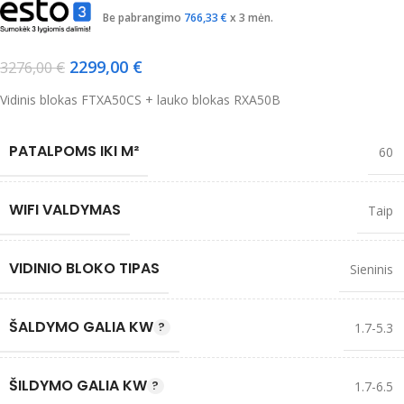
Be pabrangimo
766,33
€
x 3 mėn.
2299,00
€
3276,00
€
Vidinis blokas FTXA50CS + lauko blokas RXA50B
PATALPOMS IKI M²
60
WIFI VALDYMAS
Taip
VIDINIO BLOKO TIPAS
Sieninis
ŠALDYMO GALIA KW
1.7-5.3
ŠILDYMO GALIA KW
1.7-6.5