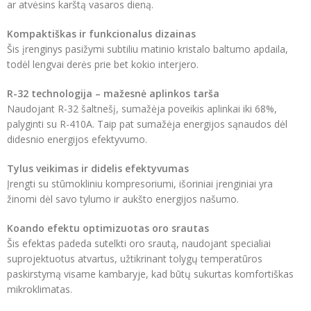
ar atvėsins karštą vasaros dieną.
Kompaktiškas ir funkcionalus dizainas
Šis įrenginys pasižymi subtiliu matinio kristalo baltumo apdaila,
todėl lengvai derės prie bet kokio interjero.
R-32 technologija – mažesnė aplinkos tarša
Naudojant R-32 šaltnešį, sumažėja poveikis aplinkai iki 68%,
palyginti su R-410A. Taip pat sumažėja energijos sąnaudos dėl
didesnio energijos efektyvumo.
Tylus veikimas ir didelis efektyvumas
Įrengti su stūmokliniu kompresoriumi, išoriniai įrenginiai yra
žinomi dėl savo tylumo ir aukšto energijos našumo.
Koando efektu optimizuotas oro srautas
Šis efektas padeda sutelkti oro srautą, naudojant specialiai
suprojektuotus atvartus, užtikrinant tolygų temperatūros
paskirstymą visame kambaryje, kad būtų sukurtas komfortiškas
mikroklimatas.