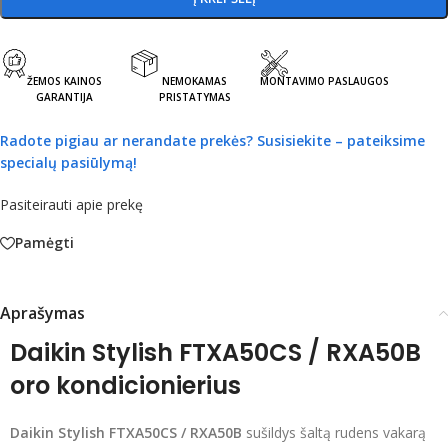
ŽEMOS KAINOS
NEMOKAMAS
MONTAVIMO PASLAUGOS
GARANTIJA
PRISTATYMAS
Radote pigiau ar nerandate prekės?
Susisiekite – pateiksime
specialų pasiūlymą!
Pasiteirauti apie prekę
Pamėgti
Aprašymas
Daikin Stylish FTXA50CS / RXA50B
oro kondicionierius
Daikin Stylish FTXA50CS / RXA50B
sušildys šaltą rudens vakarą