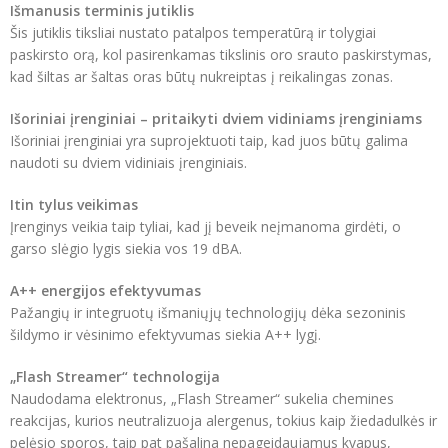
Išmanusis terminis jutiklis
Šis jutiklis tiksliai nustato patalpos temperatūrą ir tolygiai
paskirsto orą, kol pasirenkamas tikslinis oro srauto paskirstymas,
kad šiltas ar šaltas oras būtų nukreiptas į reikalingas zonas.
Išoriniai įrenginiai – pritaikyti dviem vidiniams įrenginiams
Išoriniai įrenginiai yra suprojektuoti taip, kad juos būtų galima
naudoti su dviem vidiniais įrenginiais.
Itin tylus veikimas
Įrenginys veikia taip tyliai, kad jį beveik neįmanoma girdėti, o
garso slėgio lygis siekia vos 19 dBA.
A++ energijos efektyvumas
Pažangių ir integruotų išmaniųjų technologijų dėka sezoninis
šildymo ir vėsinimo efektyvumas siekia A++ lygį.
„Flash Streamer“ technologija
Naudodama elektronus, „Flash Streamer“ sukelia chemines
reakcijas, kurios neutralizuoja alergenus, tokius kaip žiedadulkės ir
pelėsio sporos, taip pat pašalina nepageidaujamus kvapus,