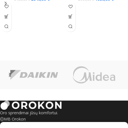
Oro sprendimai jūsų komfortui.
MB Orokon
Šeškinės g. 6, Vilnius