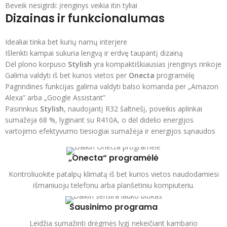
Beveik nesigirdi: įrenginys veikia itin tyliai
Dizainas ir funkcionalumas
Idealiai tinka bet kurių namų interjere
Išlenkti kampai sukuria lengvą ir erdvę taupantį dizainą
Dėl plono korpuso
Stylish
yra kompaktiškiausias įrenginys rinkoje
Galima valdyti iš bet kurios vietos per
Onecta
programėlę
Pagrindines funkcijas galima valdyti balso komanda per „Amazon
Alexa” arba „Google Assistant”
Pasirinkus
Stylish
, naudojantį R32 šaltnešį, poveikis aplinkai
sumažėja 68 %, lyginant su R410A, o dėl didelio energijos
vartojimo efektyvumo tiesiogiai sumažėja ir energijos sąnaudos
„Onecta“ programėlė
Kontroliuokite patalpų klimatą iš bet kurios vietos naudodamiesi
išmaniuoju telefonu arba planšetiniu kompiuteriu.
Sausinimo programa
Leidžia sumažinti drėgmės lygį nekeičiant kambario