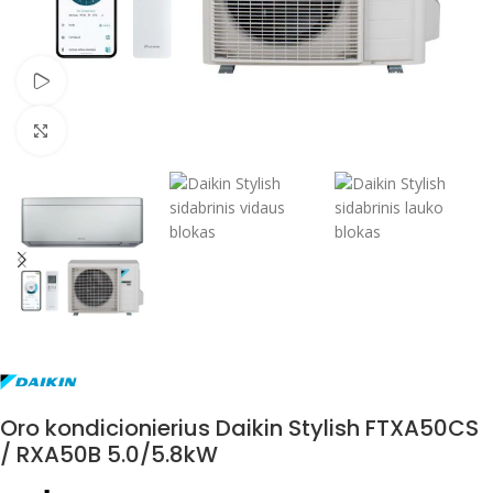
Žiūrėti vaizdo įrašą
Spustelėkite, jei norite padidinti
Oro kondicionierius Daikin Stylish FTXA50CS
/ RXA50B 5.0/5.8kW