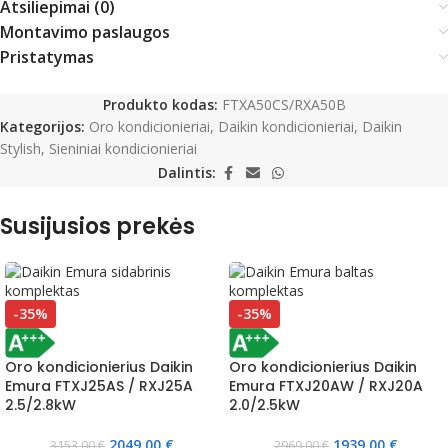
Atsiliepimai (0)
Montavimo paslaugos
Pristatymas
Produkto kodas:
FTXA50CS/RXA50B
Kategorijos:
Oro kondicionieriai
,
Daikin kondicionieriai
,
Daikin
Stylish
,
Sieniniai kondicionieriai
Dalintis:
Susijusios prekės
-35%
-35%
Oro kondicionierius Daikin
Oro kondicionierius Daikin
Emura FTXJ25AS / RXJ25A
Emura FTXJ20AW / RXJ20A
2.5/2.8kW
2.0/2.5kW
2049,00
€
1939,00
€
3153,00
€
2969,00
€