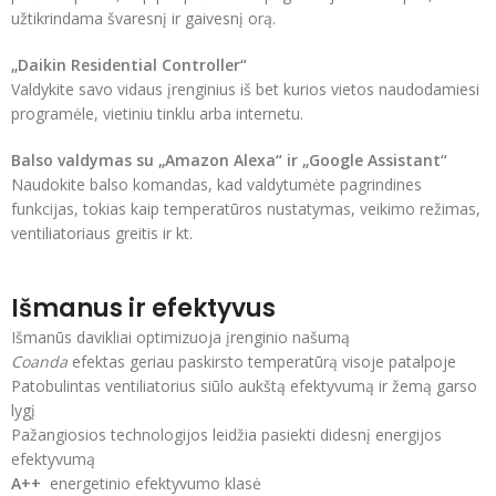
užtikrindama švaresnį ir gaivesnį orą.
„Daikin Residential Controller“
Valdykite savo vidaus įrenginius iš bet kurios vietos naudodamiesi
programėle, vietiniu tinklu arba internetu.
Balso valdymas su „Amazon Alexa“ ir „Google Assistant“
Naudokite balso komandas, kad valdytumėte pagrindines
funkcijas, tokias kaip temperatūros nustatymas, veikimo režimas,
ventiliatoriaus greitis ir kt.
Išmanus ir efektyvus
Išmanūs davikliai optimizuoja įrenginio našumą
Coanda
efektas geriau paskirsto temperatūrą visoje patalpoje
Patobulintas ventiliatorius siūlo aukštą efektyvumą ir žemą garso
lygį
Pažangiosios technologijos leidžia pasiekti didesnį energijos
efektyvumą
A++
energetinio efektyvumo klasė