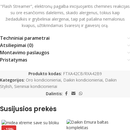
"Flash Streamer", elektronų pagalba inicijuojantis chemines reakcijas
su ore esančiomis dalelėmis, skaido alergenus, tokius kaip
žiedadulkės ir grybeliniai alergenai, taip pat pašalina nemalonius
kvapus, užtikrindamas švaresnį ir gaivesnį orą.
Techniniai parametrai
Atsiliepimai (0)
Montavimo paslaugos
Pristatymas
Produkto kodas:
FTXA42CB/RXA42B9
Kategorijos:
Oro kondicionieriai
,
Daikin kondicionieriai
,
Daikin
Stylish
,
Sieniniai kondicionieriai
Dalintis:
Susijusios prekės
-19%