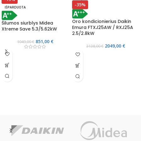
-35%
IŠPARDUOTA
Oro kondicionierius Daikin
Šilumos siurblys Midea
Emura FTXJ25AW / RXJ25A
Xtreme Save 5.3/5.62kW
2.5/2.8kW
851,00
€
1049,00
€
2049,00
€
3138,00
€