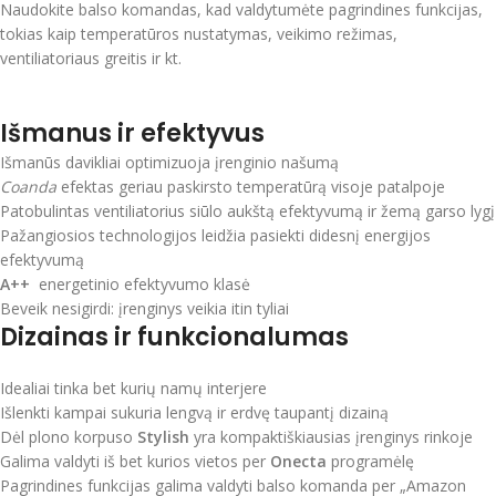
Naudokite balso komandas, kad valdytumėte pagrindines funkcijas,
tokias kaip temperatūros nustatymas, veikimo režimas,
ventiliatoriaus greitis ir kt.
Išmanus ir efektyvus
Išmanūs davikliai optimizuoja įrenginio našumą
Coanda
efektas geriau paskirsto temperatūrą visoje patalpoje
Patobulintas ventiliatorius siūlo aukštą efektyvumą ir žemą garso lygį
Pažangiosios technologijos leidžia pasiekti didesnį energijos
efektyvumą
A++
energetinio efektyvumo klasė
Beveik nesigirdi: įrenginys veikia itin tyliai
Dizainas ir funkcionalumas
Idealiai tinka bet kurių namų interjere
Išlenkti kampai sukuria lengvą ir erdvę taupantį dizainą
Dėl plono korpuso
Stylish
yra kompaktiškiausias įrenginys rinkoje
Galima valdyti iš bet kurios vietos per
Onecta
programėlę
Pagrindines funkcijas galima valdyti balso komanda per „Amazon