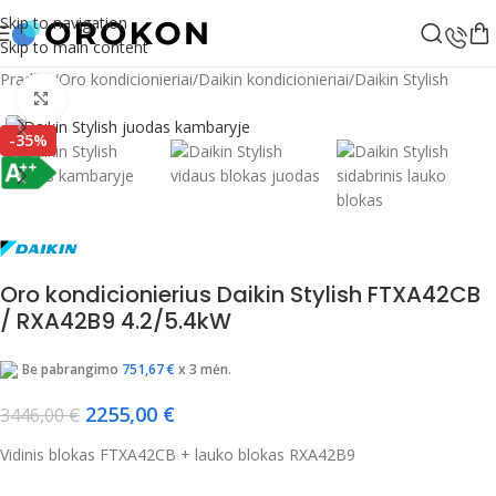
Skip to navigation
Skip to main content
Žiūrėti vaizdo įrašą
Pradžia
/
Oro kondicionieriai
/
Daikin kondicionieriai
/
Daikin Stylish
Spustelėkite, jei norite padidinti
-35%
Oro kondicionierius Daikin Stylish FTXA42CB
/ RXA42B9 4.2/5.4kW
Be pabrangimo
751,67
€
x 3 mėn.
2255,00
€
3446,00
€
Vidinis blokas FTXA42CB + lauko blokas RXA42B9