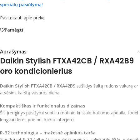
specialų pasiūlymą!
Pasiteirauti apie prekę
Pamėgti
Aprašymas
Daikin Stylish FTXA42CB / RXA42B9
oro kondicionierius
Daikin Stylish FTXA42CB / RXA42B9
sušildys šaltą rudens vakarą ar
atvėsins karštą vasaros dieną.
Kompaktiškas ir funkcionalus dizainas
Šis įrenginys pasižymi subtiliu matinio kristalo baltumo apdaila, todėl
lengvai derės prie bet kokio interjero.
R-32 technologija – mažesnė aplinkos tarša
Naudojant R-32 šaltnešį, sumažėja poveikis aplinkai iki 68%, palyginti