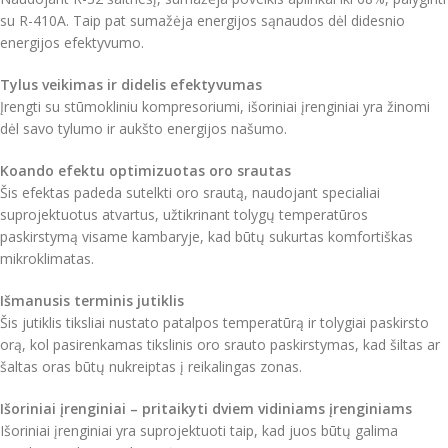
su R-410A. Taip pat sumažėja energijos sąnaudos dėl didesnio
energijos efektyvumo.
Tylus veikimas ir didelis efektyvumas
Įrengti su stūmokliniu kompresoriumi, išoriniai įrenginiai yra žinomi
dėl savo tylumo ir aukšto energijos našumo.
Koando efektu optimizuotas oro srautas
Šis efektas padeda sutelkti oro srautą, naudojant specialiai
suprojektuotus atvartus, užtikrinant tolygų temperatūros
paskirstymą visame kambaryje, kad būtų sukurtas komfortiškas
mikroklimatas.
Išmanusis terminis jutiklis
Šis jutiklis tiksliai nustato patalpos temperatūrą ir tolygiai paskirsto
orą, kol pasirenkamas tikslinis oro srauto paskirstymas, kad šiltas ar
šaltas oras būtų nukreiptas į reikalingas zonas.
Išoriniai įrenginiai – pritaikyti dviem vidiniams įrenginiams
Išoriniai įrenginiai yra suprojektuoti taip, kad juos būtų galima