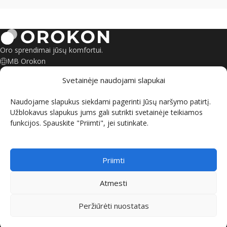
Oro sprendimai jūsų komfortui.
MB Orokon
Šeškinės g. 6, Vilnius
Svetainėje naudojami slapukai
Savanorių pr. 135, Kaunas
+370 695 55245
Naudojame slapukus siekdami pagerinti Jūsų naršymo patirtį.
kontaktai@orokon.lt
Užblokavus slapukus jums gali sutrikti svetainėje teikiamos
funkcijos. Spauskite "Priimti", jei sutinkate.
INFORMACIJA
PIRKIMO SĄLYGOS
Priimti
ORO KONDICIONIERIAI
Atmesti
ŠILUMOS SIURBLIAI
© 2026 MB "Orokon" Visos teisės saugomos.
Peržiūrėti nuostatas
GRAVITY