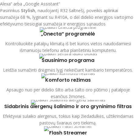
Alexa” arba „Google Assistant”
Pasirinkus
Stylish
, naudojantį R32 šaltnešį, poveikis aplinkai
sumažėja 68 %, lyginant su R410A, o dėl didelio energijos vartojimo
efektyvumo tiesiogiai sumažėja ir energijos sąnaudos
„Onecta“ programėlė
Kontroliuokite patalpų klimatą iš bet kurios vietos naudodamiesi
išmaniuoju telefonu arba planšetiniu kompiuteriu.
Sausinimo programa
Leidžia sumažinti drėgmės lygį nekeičiant kambario temperatūros.
Komforto režimas
Apsaugo nuo per didelio šilto arba šalto oro pūtimo į patalpoje
esančius žmones.
Sidabrinis alergenų šalinimo ir oro gryninimo filtras
Efektyviai sulaiko alergenus, tokius kaip žiedadulkės, užtikrindamas
pastovų švaraus oro tiekimą.
Flash Streamer