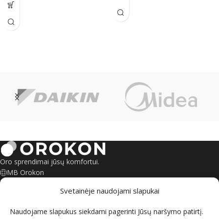
Oro sprendimai jūsų komfortui.
MB Orokon
Šeškinės g. 6, Vilnius
Svetainėje naudojami slapukai
Savanorių pr. 135, Kaunas
+370 695 55245
Naudojame slapukus siekdami pagerinti Jūsų naršymo patirtį.
kontaktai@orokon.lt