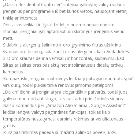
„Daikin Residential Controller“ suteikia galimybę valdyti vidaus
įrenginius per programėlę iš bet kurios vietos, naudojant vietinį
tinklą ar internetą.
Prietaisas veikia itin tyliai, todėl jo buvimo nepastebėsite.
Išoriniai įrenginiai gali aptarnauti du skirtingus įrenginius vienu
metu.
Sidabrinis alergenų šalinimo ir oro gryninimo filtras užtikrina
švaraus oro tiekimą, sulaikant tokius alergenus kaip žiedadulkės.
3-D oro srautas derina vertikalų ir horizontalų siūbavimą, kad
šiltas ar šaltas oras pasiektų net ir tolimiausius didelių erdvių
kampelius.
Kompaktiški įrenginio matmenys leidžia jį patogiai montuoti, ypač
virš durų, todėl puikiai tinka renovuojamoms patalpoms.
„Daikin“ išoriniai įrenginiai yra elegantiški ir patvarūs, todėl juos
galima montuoti ant stogo, terasos arba prie išorinės sienos.
Balso komandos per „Amazon Alexa“ arba „Google Assistant“
leidžia lengvai valdyti pagrindines funkcijas, tokias kaip
temperatūros nustatymas, darbinis režimas ar ventiliatoriaus
greitis.
R-32 pasirinkimas padeda sumažinti aplinkos poveikį 68%,