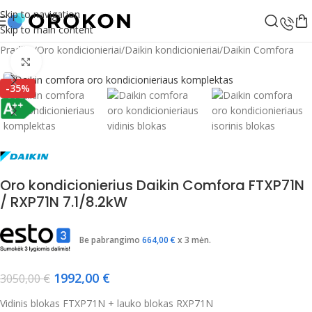
Skip to navigation
Skip to main content
Pradžia
/
Oro kondicionieriai
/
Daikin kondicionieriai
/
Daikin Comfora
Spustelėkite, jei norite padidinti
-35%
Oro kondicionierius Daikin Comfora FTXP71N
/ RXP71N 7.1/8.2kW
Be pabrangimo
664,00
€
x 3 mėn.
1992,00
€
3050,00
€
Vidinis blokas FTXP71N + lauko blokas RXP71N