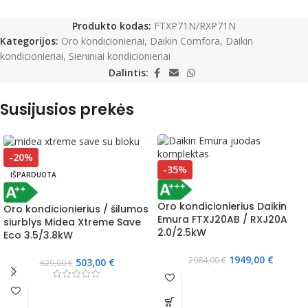
Produkto kodas:
FTXP71N/RXP71N
Kategorijos:
Oro kondicionieriai
,
Daikin Comfora
,
Daikin
kondicionieriai
,
Sieniniai kondicionieriai
Dalintis:
Susijusios prekės
-20%
-35%
IŠPARDUOTA
Oro kondicionierius Daikin
Oro kondicionierius / šilumos
Emura FTXJ20AB / RXJ20A
siurblys Midea Xtreme Save
2.0/2.5kW
Eco 3.5/3.8kW
1949,00
€
2984,00
€
503,00
€
629,00
€