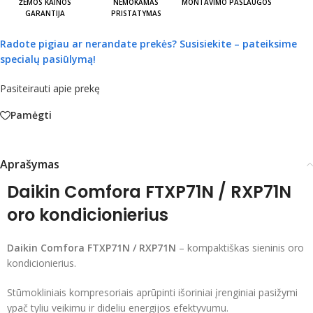
ŽEMOS KAINOS
NEMOKAMAS
MONTAVIMO PASLAUGOS
GARANTIJA
PRISTATYMAS
Radote pigiau ar nerandate prekės?
Susisiekite – pateiksime
specialų pasiūlymą!
Pasiteirauti apie prekę
Pamėgti
Aprašymas
Daikin Comfora FTXP71N / RXP71N
oro kondicionierius
Daikin Comfora FTXP71N / RXP71N
– kompaktiškas sieninis oro
kondicionierius.
Stūmokliniais kompresoriais aprūpinti išoriniai įrenginiai pasižymi
ypač tyliu veikimu ir dideliu energijos efektyvumu.