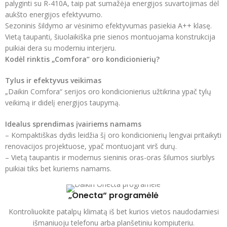
palyginti su R-410A, taip pat sumažėja energijos suvartojimas dėl
aukšto energijos efektyvumo.
Sezoninis šildymo ar vėsinimo efektyvumas pasiekia A++ klasę.
Vietą taupanti, šiuolaikiška prie sienos montuojama konstrukcija
puikiai dera su moderniu interjeru.
Kodėl rinktis „Comfora“ oro kondicionierių?
Tylus ir efektyvus veikimas
„Daikin Comfora“ serijos oro kondicionierius užtikrina ypač tylų
veikimą ir didelį energijos taupymą.
Idealus sprendimas įvairiems namams
– Kompaktiškas dydis leidžia šį oro kondicionierių lengvai pritaikyti
renovacijos projektuose, ypač montuojant virš durų.
– Vietą taupantis ir modernus sieninis oras-oras šilumos siurblys
puikiai tiks bet kuriems namams.
„Onecta“ programėlė
Kontroliuokite patalpų klimatą iš bet kurios vietos naudodamiesi
išmaniuoju telefonu arba planšetiniu kompiuteriu.