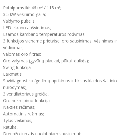
Patalpoms iki: 46 m² / 115 m³;
3.5 kW vėsinimo galia;
Valdymo pultelis;
LED ekrano apšvietimas;
Esamos kambario temperatūros rodymas;
3 funkcijos viename prietaise: oro sausinimas, vėsinimas ir
vėdinimas;
Valomas oro filtras;
Oro valymas (gyvūnų plaukai, pūkai, dulkės);
Swing funkcija;
Laikmatis;
Savidiagnostika (gedimų aptikimas ir tikslus klaidos šaltinio
nurodymas);
3 ventiliatoriaus greičiai;
Oro nukreipimo funkcija;
Nakties režimas;
Automatinis režimas;
Tylus veikimas;
Ratukai;
Drenažo jungtis nuolatiniam sausinimui;