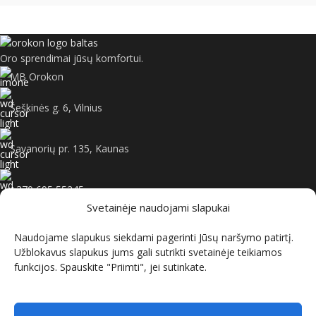
Oro sprendimai jūsų komfortui.
MB Orokon
Šeškinės g. 6, Vilnius
Savanorių pr. 135, Kaunas
+370 695 55245
Svetainėje naudojami slapukai
kontaktai@orokon.lt
Naudojame slapukus siekdami pagerinti Jūsų naršymo patirtį.
Užblokavus slapukus jums gali sutrikti svetainėje teikiamos
funkcijos. Spauskite "Priimti", jei sutinkate.
INFORMACIJA
PIRKIMO SĄLYGOS