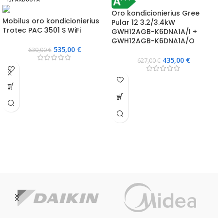
Oro kondicionierius Gree
Mobilus oro kondicionierius
Pular 12 3.2/3.4kW
Trotec PAC 3501 S WiFi
GWH12AGB-K6DNA1A/I +
GWH12AGB-K6DNA1A/O
535,00
€
630,00
€
435,00
€
627,00
€