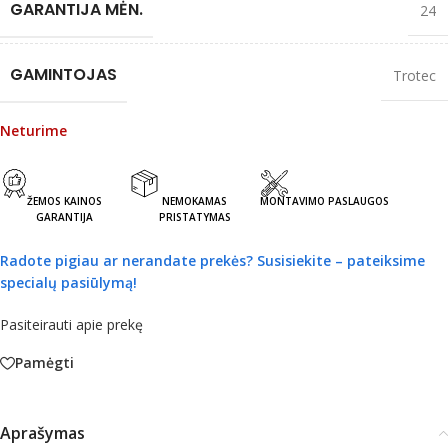
GARANTIJA MĖN.
24
GAMINTOJAS
Trotec
Neturime
ŽEMOS KAINOS
NEMOKAMAS
MONTAVIMO PASLAUGOS
GARANTIJA
PRISTATYMAS
Radote pigiau ar nerandate prekės?
Susisiekite – pateiksime
specialų pasiūlymą!
Pasiteirauti apie prekę
Pamėgti
Aprašymas