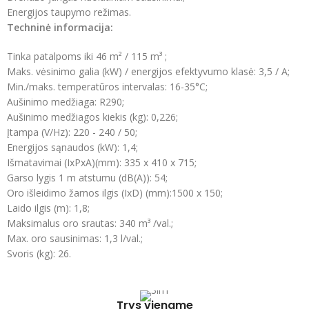
Energijos taupymo režimas.
Techninė informacija:
Tinka patalpoms iki 46 m² / 115 m³ ;
Maks. vėsinimo galia (kW) / energijos efektyvumo klasė: 3,5 / A;
Min./maks. temperatūros intervalas: 16-35°C;
Aušinimo medžiaga: R290;
Aušinimo medžiagos kiekis (kg): 0,226;
Įtampa (V/Hz): 220 - 240 / 50;
Energijos sąnaudos (kW): 1,4;
Išmatavimai (IxPxA)(mm): 335 x 410 x 715;
Garso lygis 1 m atstumu (dB(A)): 54;
Oro išleidimo žarnos ilgis (IxD) (mm):1500 x 150;
Laido ilgis (m): 1,8;
Maksimalus oro srautas: 340 m³ /val.;
Max. oro sausinimas: 1,3 l/val.;
Svoris (kg): 26.
Trys viename