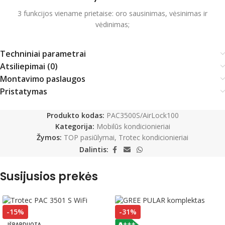
3 funkcijos viename prietaise: oro sausinimas, vėsinimas ir
vėdinimas;
Techniniai parametrai
Atsiliepimai (0)
Montavimo paslaugos
Pristatymas
Produkto kodas:
PAC3500S/AirLock100
Kategorija:
Mobilūs kondicionieriai
Žymos:
TOP pasiūlymai
,
Trotec kondicionieriai
Dalintis:
Susijusios prekės
-15%
-31%
IŠPARDUOTA