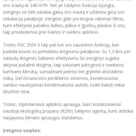
oro srautą iki 340 m³/h. Net jei šaldymo funkcija išjungta,
įrenginys vis tiek suteikia gaivų oro srautą ir užtikrina gerą oro
cirkuliaciją patalpoje. Įrenginio gale yra lengvai valomas filtras,
kuris efektyviai pašalina dulkes, pūkus ir gyvūnų plaukus iš oro,
taip prisidėdamas prie švarios ir sveikos aplinkos.
Trotec PAC 3500 S taip pat turi oro sausinimo funkciją, kuri
padeda kovoti su pertekliniu drėgnumu patalpose. Su 1,3 litro per
valandą drėgmės šalinimo efektyvumu šis įrenginys sugeba
aktyviai pašalinti drėgmę, taip sukuriant patogesnį ir sveikesnį
kambario klimatą, sumažinant pelėsio bei grybelio atsiradimo
riziką. Dėl išmaniosios perdirbimo sistemos, kondensuotas
vanduo naudojamas kondensatoriui aušinti, todėl bakelį reikia
ištuštinti retai.
Trotec, rūpindamasis aplinkos apsauga, šiam kondicionieriui
naudoja ekologišką propano (R290) šaldymo agentą, kuris atitinka
naujausius klimato apsaugos standartus.
Įrenginio savybės: