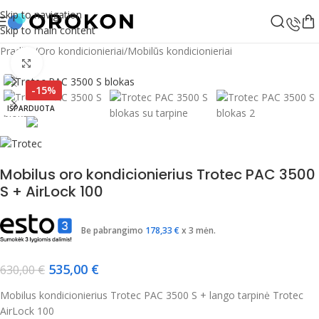
Skip to navigation
Skip to main content
Pradžia
/
Oro kondicionieriai
/
Mobilūs kondicionieriai
Spustelėkite, jei norite padidinti
-15%
IŠPARDUOTA
Mobilus oro kondicionierius Trotec PAC 3500
S + AirLock 100
Be pabrangimo
178,33
€
x 3 mėn.
535,00
€
630,00
€
Mobilus kondicionierius Trotec PAC 3500 S + lango tarpinė Trotec
AirLock 100