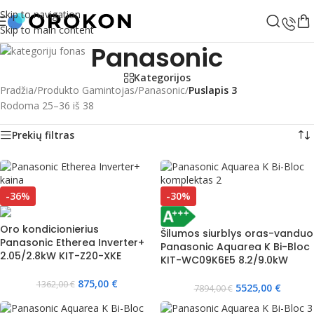
Skip to navigation
Skip to main content
Panasonic
Kategorijos
Pradžia
/
Produkto Gamintojas
/
Panasonic
/
Puslapis 3
Rodoma 25–36 iš 38
Prekių filtras
-36%
-30%
Oro kondicionierius
Šilumos siurblys oras-vanduo
Panasonic Etherea Inverter+
Panasonic Aquarea K Bi-Bloc
2.05/2.8kW KIT-Z20-XKE
KIT-WC09K6E5 8.2/9.0kW
875,00
€
1362,00
€
5525,00
€
7894,00
€