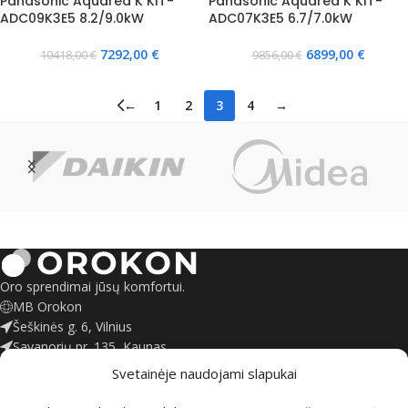
Panasonic Aquarea K KIT-
Panasonic Aquarea K KIT-
ADC09K3E5 8.2/9.0kW
ADC07K3E5 6.7/7.0kW
7292,00
€
6899,00
€
10418,00
€
9856,00
€
←
1
2
3
4
→
Oro sprendimai jūsų komfortui.
MB Orokon
Šeškinės g. 6, Vilnius
Savanorių pr. 135, Kaunas
+370 695 55245
Svetainėje naudojami slapukai
kontaktai@orokon.lt