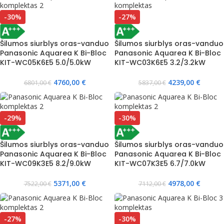
-30%
-27%
Šilumos siurblys oras-vanduo
Šilumos siurblys oras-vanduo
Panasonic Aquarea K Bi-Bloc
Panasonic Aquarea K Bi-Bloc
KIT-WC05K6E5 5.0/5.0kW
KIT-WC03K6E5 3.2/3.2kW
4760,00
€
4239,00
€
6801,00
€
5837,00
€
-29%
-30%
Šilumos siurblys oras-vanduo
Šilumos siurblys oras-vanduo
Panasonic Aquarea K Bi-Bloc
Panasonic Aquarea K Bi-Bloc
KIT-WC09K3E5 8.2/9.0kW
KIT-WC07K3E5 6.7/7.0kW
5371,00
€
4978,00
€
7522,00
€
7112,00
€
-27%
-30%